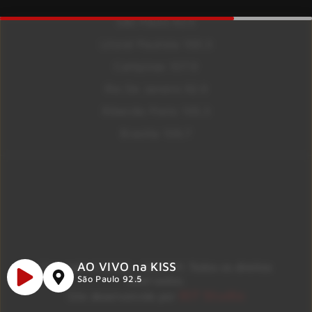
São Paulo 92.5
Litoral Paulista 100.3
Campinas 107.9
Rio De Janeiro 92.9
Ribeirão Preto 105.3
Brasília 106.7
AO VIVO na KISS
Copyright © 2026 – KISS FM. Todos os direitos
reservados.
São Paulo 92.5
ID7 Studio
Site desenvolvido por