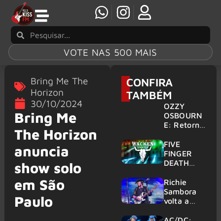
VOTE NAS 500 MAIS
Bring Me The
CONFIRA
Horizon
TAMBÉM
30/10/2024
OZZY
Bring Me
OSBOURN
E: Retorno
The Horizon
do Ozzfest
em 2027 é
FIVE
anuncia
confirmad
FINGER
o por
DEATH
show solo
Sharon
PUNCH,
em São
HELLOWE
Richie
EN:
Sambora
Paulo
Gigantes
volta a
são
tocar
anunciados
clássicos
AC/DC: