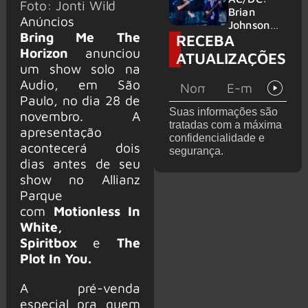
Foto: Jonti Wild
no Wacken
do Bon
Brian
Anúncios
2027
Jovi com o
Johnson
Bring Me The
RECEBA
supergrupo
quase é
Kings of
atingido
Horizon
anunciou
ATUALIZAÇÕES
Chaos nos
por canhão
um show solo na
Estados
em show
Audio, em São
Unidos
Paulo, no dia 28 de
Suas informações são
novembro. A
tratadas com a máxima
apresentação
confidencialidade e
acontecerá dois
segurança.
dias antes de seu
show no Allianz
Parque
com
Motionless In
White,
Spiritbox
e
The
Plot In You.
A pré-venda
especial pra quem