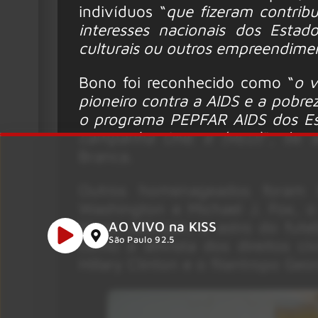
indivíduos “
que fizeram contrib
interesses nacionais dos Esta
culturais ou outros empreendimen
Bono foi reconhecido como “
o v
pioneiro contra a AIDS e a pobrez
o programa PEPFAR AIDS dos Es
campanha ONE e (RED)
”, de 
Branca.
Outros homenageados foram B
Washington e Michael J. Fox, 
Magic Johnson, o astro do futeb
AO VIVO na KISS
São Paulo 92.5
como a ativista dos direitos c
Hillary Clinton e o filantropo Geo