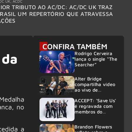
DC UK
,
ACDC
"Break
IOR TRIBUTO AO AC/DC: AC/DC UK TRAZ
MEGAD
RASIL UM REPERTÓRIO QUE ATRAVESSA
TURNÊ
AÇÕES
CONFIRA TAMBÉM
Rodrigo Cerveira
 da
lança o single “The
Searcher”
Alter Bridge
compartilha vídeo
ao vivo de
“Fortress” gravada
Medalha
ACCEPT: ‘Save Us’
no Rock am Ring
anca, no
é regravada com
2026
membros do
GHOST e KORN
Brandon Flowers
cedida a