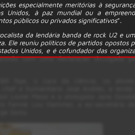
uições especialmente meritórias à seguranç
dos Unidos, à paz mundial ou a empreen
tos públicos ou privados significativos
”.
ocalista da lendária banda de rock U2 e um 
a. Ele reuniu políticos de partidos opostos p
tados Unidos, e é cofundador das organiz
acordo com uma declaração divulgada pe
ill Nye, o cara da ciência, os atores
o chef e humanitário José Andrés, a lend
ol Lionel Messi e a etologista Jane Goodal
ivis Fannie Lou Hammer, a ex-secretária d
rge Soros.