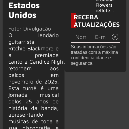
Estados
2026
do GHOST
Flowers
e KORN
reflete
Unidos
RECEBA
sobre o
futuro e
ATUALIZAÇÕES
levanta
Foto: Divulgação
possibilida
O lendário
de de
guitarrista
deixar os
Suas informações são
Ritchie Blackmore e
palcos
tratadas com a máxima
a premiada
confidencialidade e
cantora Candice Night
segurança.
retornam aos
palcos em
novembro de 2025.
Esta turnê é uma
jornada musical
pelos 25 anos de
história da banda,
apresentando
músicas de toda a
sua discografia e