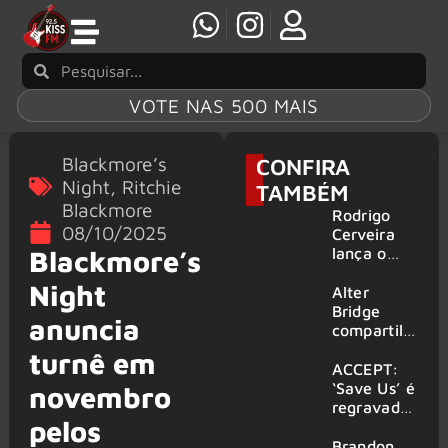
VOTE NAS 500 MAIS
Blackmore’s
CONFIRA
Night
,
Ritchie
TAMBÉM
Blackmore
Rodrigo
08/10/2025
Cerveira
lança o
Blackmore’s
single “The
Night
Searcher”
Alter
Bridge
anuncia
compartilh
a vídeo ao
turnê em
vivo de
ACCEPT:
“Fortress”
‘Save Us’ é
novembro
gravada
regravada
pelos
no Rock
com
am Ring
membros
Brandon