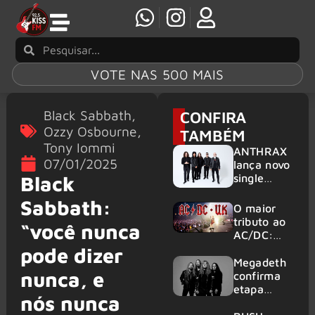
VOTE NAS 500 MAIS
Black Sabbath
,
CONFIRA
Ozzy Osbourne
,
TAMBÉM
Tony Iommi
ANTHRAX
07/01/2025
lança novo
single
Black
‘Everybody
Sabbath:
’s Got A
O maior
Plan’
tributo ao
“você nunca
AC/DC:
AC/DC UK
pode dizer
traz ao
Megadeth
nunca, e
Brasil um
confirma
repertório
etapa
nós nunca
que
europeia