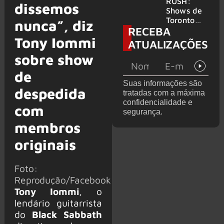
atravessa
da turnê
RUSH:
dissemos
gerações
de
Shows de
despedida
Toronto
nunca”, diz
RECEBA
para 2027
serão
Tony Iommi
filmados
ATUALIZAÇÕES
para
sobre show
provável
filme
de
Suas informações são
despedida
tratadas com a máxima
confidencialidade e
com
segurança.
membros
originais
Foto:
Reprodução/Facebook
Tony Iommi
, o
lendário guitarrista
do
Black Sabbath