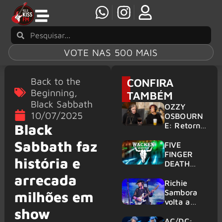
VOTE NAS 500 MAIS
Back to the
CONFIRA
Beginning
,
TAMBÉM
Black Sabbath
OZZY
10/07/2025
OSBOURN
E: Retorno
Black
do Ozzfest
Sabbath faz
em 2027 é
FIVE
confirmad
FINGER
história e
o por
DEATH
Sharon
PUNCH,
arrecada
HELLOWE
Richie
EN:
Sambora
milhões em
Gigantes
volta a
show
são
tocar
anunciados
clássicos
AC/DC: