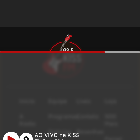
Início
Equipe
Lives
Loja
A
Programas
Contato
500
Rádio
Mais
Notícias
Resenhas
AO VIVO na KISS
Músicas
Painel