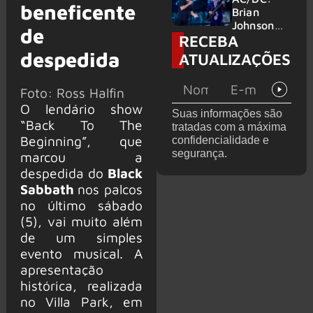
beneficente
no Wacken
do Bon
Brian
2027
Jovi com o
Johnson
de
RECEBA
supergrupo
quase é
Kings of
atingido
despedida
ATUALIZAÇÕES
Chaos nos
por canhão
Estados
em show
Unidos
Foto: Ross Halfin
O lendário show
Suas informações são
“Back To The
tratadas com a máxima
Beginning”, que
confidencialidade e
segurança.
marcou a
despedida do
Black
Sabbath
nos palcos
no último sábado
(5), vai muito além
de um simples
evento musical. A
apresentação
histórica, realizada
no Villa Park, em