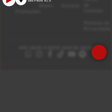
São Paulo 92.5
de
Shows
Anuncie
Controle
Promoções
Políticas de
Privacidade
NÃO DEIXE O ROCK SAIR DE VOCÊ!
São Paulo 92.5
Litoral Paulista 100.3
Campinas 107.9
Rio De Janeiro 92.9
Ribeirão Preto 105.3
Brasília 106.7