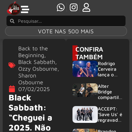
VOTE NAS 500 MAIS
Back to the
CONFIRA
Beginning
,
TAMBÉM
Black Sabbath
,
Rodrigo
Ozzy Osbourne
,
Cerveira
Sharon
lança o
single “The
Osbourne
Searcher”
Alter
07/02/2025
Bridge
Black
compartilh
a vídeo ao
Sabbath:
vivo de
ACCEPT:
“Fortress”
‘Save Us’ é
“Cheguei a
gravada
regravada
2025. Não
no Rock
com
am Ring
membros
Brandon