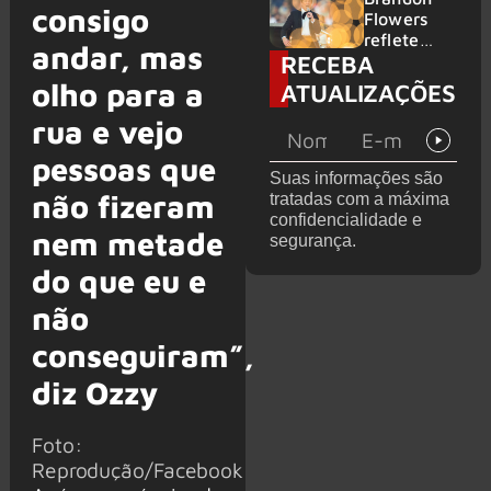
consigo
2026
do GHOST
Flowers
e KORN
reflete
andar, mas
RECEBA
sobre o
futuro e
olho para a
ATUALIZAÇÕES
levanta
possibilida
rua e vejo
de de
pessoas que
deixar os
Suas informações são
palcos
não fizeram
tratadas com a máxima
confidencialidade e
nem metade
segurança.
do que eu e
não
conseguiram”,
diz Ozzy
Foto:
Reprodução/Facebook