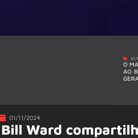
AC/
O MA
AO B
GER
01/11/2024
Bill Ward compartil