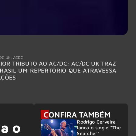
DC UK
,
ACDC
"Break
IOR TRIBUTO AO AC/DC: AC/DC UK TRAZ
MEGAD
RASIL UM REPERTÓRIO QUE ATRAVESSA
TURNÊ
AÇÕES
CONFIRA TAMBÉM
Rodrigo Cerveira
ha o
lança o single “The
Searcher”