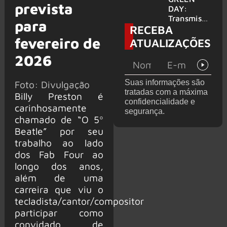
prevista
para
DAY:
provável
Transmissã
para
RECEBA
filme
o 24 horas
‘Green Day
fevereiro de
ATUALIZAÇÕES
TV’ é
2026
lançada no
YouTube
Suas informações são
Foto: Divulgação
tratadas com a máxima
Billy Preston é
confidencialidade e
carinhosamente
segurança.
chamado de “O 5º
Beatle” por seu
trabalho ao lado
dos Fab Four ao
longo dos anos,
além de uma
carreira que viu o
tecladista/cantor/compositor
participar como
convidado de