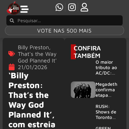
VOTE NAS 500 MAIS
Billy Preston
,
CONFIRA
That's the Way
TAMBÉM
God Planned It'
O maior
21/01/2026
tributo ao
AC/DC:
‘Billy
AC/DC UK
Preston:
traz ao
Megadeth
Brasil um
confirma
That’s the
repertório
etapa
que
europeia
Way God
atravessa
da turnê
RUSH:
gerações
de
Shows de
Planned It’,
despedida
Toronto
com estreia
para 2027
serão
filmados
GREEN