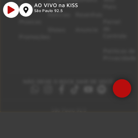
AO VIVO na KISS
Rádio
Mais
São Paulo 92.5
Notícias
Resenhas
Músicas
Painel
de
Shows
Anuncie
Controle
Promoções
Políticas de
Privacidade
NÃO DEIXE O ROCK SAIR DE VOCÊ!
São Paulo 92.5
Litoral Paulista 100.3
Campinas 107.9