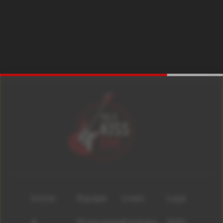
Início
Equipe
Lives
Loja
A
Programas
Contato
500