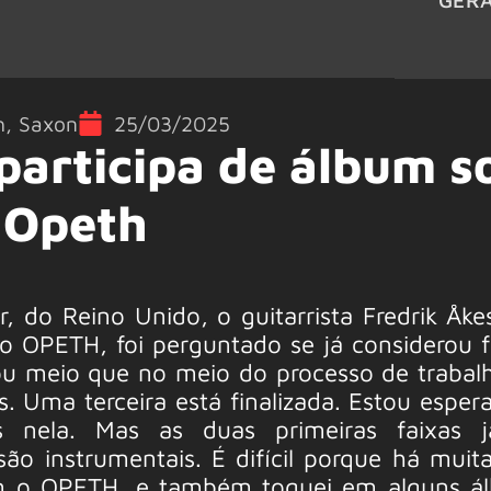
h
,
Saxon
25/03/2025
 participa de álbum s
 Opeth
r, do Reino Unido, o guitarrista Fredrik Åke
o OPETH, foi perguntado se já considerou 
ou meio que no meio do processo de trabalh
s. Uma terceira está finalizada. Estou espe
 nela. Mas as duas primeiras faixas j
são instrumentais. É difícil porque há muita
m o OPETH, e também toquei em alguns ál