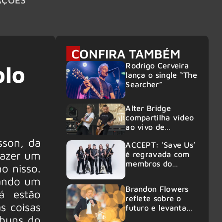
CONFIRA TAMBÉM
Rodrigo Cerveira
olo
lança o single “The
Searcher”
Alter Bridge
compartilha vídeo
ao vivo de
“Fortress” gravada
sson, da
ACCEPT: ‘Save Us’
no Rock am Ring
fazer um
é regravada com
2026
membros do
o nisso.
GHOST e KORN
rando um
Brandon Flowers
á estão
reflete sobre o
s coisas
futuro e levanta
possibilidade de
buns do