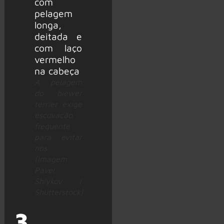
A pelagem
do biewer
terrier exige
escovação
frequente
para evitar
nós
(Imagem:
Pavel
Shlykov |
Shutterstock)
3.