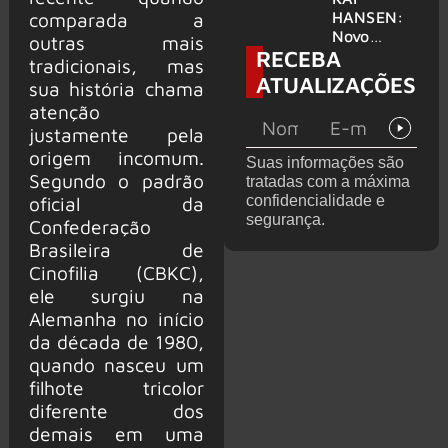
levanta
HANSEN:
comparada a
possibilida
Novo
outras mais
RECEBA
de de
single
tradicionais, mas
deixar os
‘Welcome
ATUALIZAÇÕES
sua história chama
palcos
To Life’ é
atenção
lançado
justamente pela
origem incomum.
Suas informações são
Segundo o padrão
tratadas com a máxima
confidencialidade e
oficial da
segurança.
Confederação
Brasileira de
Cinofilia (CBKC),
ele surgiu na
Alemanha no início
da década de 1980,
quando nasceu um
filhote tricolor
diferente dos
demais em uma