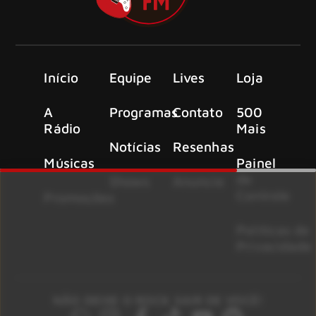
Início
Equipe
Lives
Loja
A
Programas
Contato
500
Rádio
Mais
Notícias
Resenhas
Músicas
Painel
de
Shows
Anuncie
Controle
Promoções
Políticas de
Privacidade
NÃO DEIXE O ROCK SAIR DE VOCÊ!