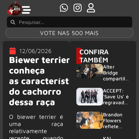
VOTE NAS 500 MAIS
12/06/2026
CONFIRA
Biewer terrier:
TAMBÉM
Alter
conheça
Bridge
as características
compartilh
a vídeo ao
do cachorro
vivo de
ACCEPT:
“Fortress”
‘Save Us’ é
dessa raça
gravada
regravada
no Rock
com
am Ring
membros
Brandon
O biewer terrier é
2026
do GHOST
Flowers
uma raça
e KORN
reflete
relativamente
sobre o
recente quando
futuro e
KAI