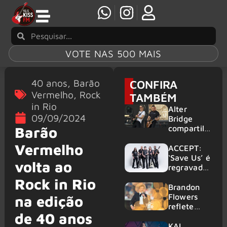
VOTE NAS 500 MAIS
40 anos
,
Barão
CONFIRA
Vermelho
,
Rock
TAMBÉM
in Rio
Alter
09/09/2024
Bridge
compartilh
Barão
a vídeo ao
Vermelho
vivo de
ACCEPT:
“Fortress”
‘Save Us’ é
volta ao
gravada
regravada
no Rock
com
Rock in Rio
am Ring
membros
Brandon
2026
do GHOST
Flowers
na edição
e KORN
reflete
de 40 anos
sobre o
futuro e
KAI