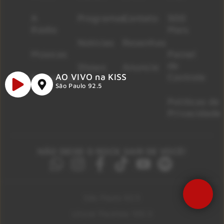
A
Programas
Contato
500
Rádio
Mais
Notícias
Resenhas
Músicas
Painel
de
Shows
Anuncie
Controle
AO VIVO na KISS
Promoções
São Paulo 92.5
Políticas de
Privacidade
NÃO DEIXE O ROCK SAIR DE VOCÊ!
São Paulo 92.5
Litoral Paulista 100.3