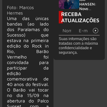
levanta
HANSEN:
Foto: Marcos
possibilida
Novo
Hermes
RECEBA
de de
single
deixar os
‘Welcome
Uma das únicas
ATUALIZAÇÕES
palcos
To Life’ é
bandas (ao lado
lançado
dos Paralamas do
Sucesso) que
Suas informações são
estava na primeira
tratadas com a máxima
edição do Rock in
confidencialidade e
Rio, Barão
segurança.
Vermelho foi
convidada para
participar da
edição
comemorativa de
40 anos do festival.
O Barão vai tocar
no dia 15/09 na
abertura do Palco
Sunset, com a