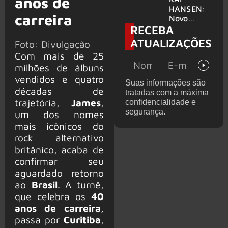
anos de
levanta
HANSEN:
carreira
possibilida
Novo
RECEBA
de de
single
deixar os
‘Welcome
ATUALIZAÇÕES
Foto: Divulgação
palcos
To Life’ é
Com mais de 25
lançado
milhões de álbuns
vendidos e quatro
Suas informações são
décadas de
tratadas com a máxima
trajetória,
James
,
confidencialidade e
segurança.
um dos nomes
mais icônicos do
rock alternativo
britânico, acaba de
confirmar seu
aguardado retorno
ao
Brasil
. A turnê,
que celebra os
40
anos de carreira
,
passa por
Curitiba
,