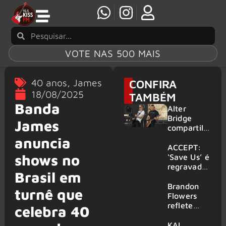
VOTE NAS 500 MAIS
40 anos
,
James
CONFIRA
18/08/2025
TAMBÉM
Banda
Alter
Bridge
James
compartilh
a vídeo ao
anuncia
vivo de
ACCEPT:
shows no
“Fortress”
‘Save Us’ é
gravada
regravada
Brasil em
no Rock
com
am Ring
membros
Brandon
turnê que
2026
do GHOST
Flowers
e KORN
reflete
celebra 40
sobre o
futuro e
KAI