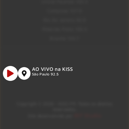
Litoral Paulista 100.3
Campinas 107.9
Rio De Janeiro 92.9
Ribeirão Preto 105.3
Brasília 106.7
AO VIVO na KISS
São Paulo 92.5
Copyright © 2026 – KISS FM. Todos os direitos
reservados.
ID7 Studio
Site desenvolvido por