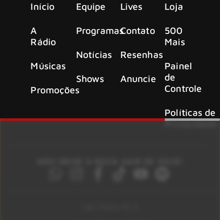
Início
Equipe
Lives
Loja
A
Programas
Contato
500
Rádio
Mais
Notícias
Resenhas
Músicas
Painel
de
Shows
Anuncie
Controle
Promoções
Políticas de
Privacidade
NÃO DEIXE O ROCK SAIR DE VOCÊ!
São Paulo 92.5