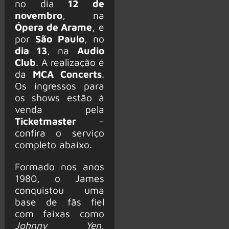
no dia
12 de
novembro
, na
Ópera de Arame
, e
por
São Paulo
, no
dia 13
, na
Audio
Club
. A realização é
da
MCA Concerts
.
Os ingressos para
os shows estão à
venda pela
Ticketmaster
–
confira o serviço
completo abaixo.
Formado nos anos
1980, o James
conquistou uma
base de fãs fiel
com faixas como
Johnny Yen
,