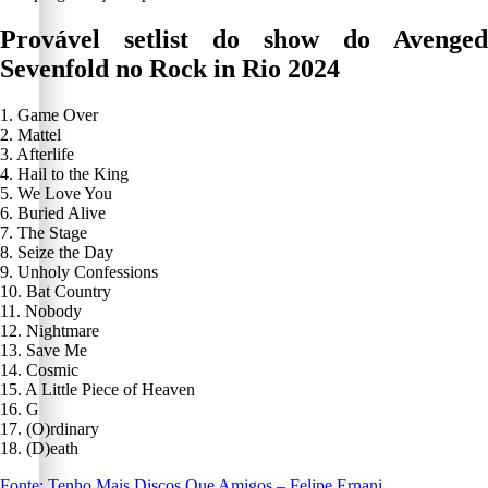
Provável setlist do show do Avenged
Sevenfold no Rock in Rio 2024
1. Game Over
2. Mattel
3. Afterlife
4. Hail to the King
5. We Love You
6. Buried Alive
7. The Stage
8. Seize the Day
9. Unholy Confessions
10. Bat Country
11. Nobody
12. Nightmare
13. Save Me
14. Cosmic
15. A Little Piece of Heaven
16. G
17. (O)rdinary
18. (D)eath
Fonte: Tenho Mais Discos Que Amigos – Felipe Ernani