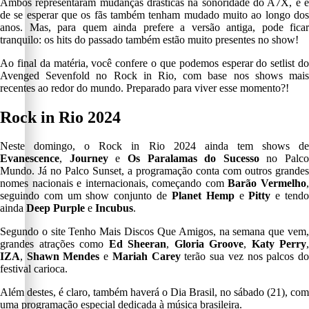
Ambos representaram mudanças drásticas na sonoridade do A7X, e é
de se esperar que os fãs também tenham mudado muito ao longo dos
anos. Mas, para quem ainda prefere a versão antiga, pode ficar
tranquilo: os hits do passado também estão muito presentes no show!
Ao final da matéria, você confere o que podemos esperar do setlist do
Avenged Sevenfold no Rock in Rio, com base nos shows mais
recentes ao redor do mundo. Preparado para viver esse momento?!
Rock in Rio 2024
Neste domingo, o Rock in Rio 2024 ainda tem shows de
Evanescence
,
Journey
e
Os Paralamas do Sucesso
no Palco
Mundo. Já no Palco Sunset, a programação conta com outros grandes
nomes nacionais e internacionais, começando com
Barão Vermelho
seguindo com um show conjunto de
Planet Hemp
e
Pitty
e tend
ainda
Deep Purple
e
Incubus
.
Segundo o site Tenho Mais Discos Que Amigos, na semana que vem,
grandes atrações como
Ed Sheeran
,
Gloria Groove
,
Katy Perry
,
IZA
,
Shawn Mendes
e
Mariah Carey
terão sua vez nos palcos d
festival carioca.
Além destes, é claro, também haverá o Dia Brasil, no sábado (21), com
uma programação especial dedicada à música brasileira.