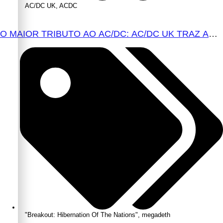
AC/DC UK
,
ACDC
O MAIOR TRIBUTO AO AC/DC: AC/DC UK TRAZ AO
BRASIL UM REPERTÓRIO QUE ATRAVESSA
GERAÇÕES
"Breakout: Hibernation Of The Nations"
,
megadeth