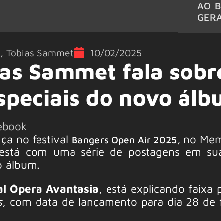
AO B
GER
5
,
Tobias Sammet
10/02/2025
ias Sammet fala sobr
speciais do novo ál
ebook
ça no festival
no Memo
Bangers Open Air 2025,
 está com uma série de postagens em sua
o álbum.
l Ópera Avantasia
, está explicando faixa 
s
, com data de lançamento para dia 28 de f