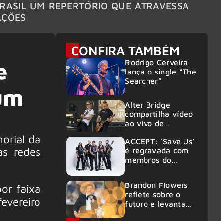
RASIL UM REPERTÓRIO QUE ATRAVESSA
TURNÊ
AÇÕES
CONFIRA TAMBÉM
Rodrigo Cerveira
e
lança o single “The
Searcher”
bum
Alter Bridge
compartilha vídeo
ao vivo de
“Fortress” gravada
rial da
ACCEPT: ‘Save Us’
no Rock am Ring
s redes
é regravada com
2026
membros do
GHOST e KORN
Brandon Flowers
por faixa
reflete sobre o
evereiro
futuro e levanta
possibilidade de