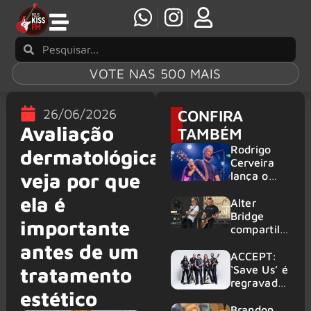
VOTE NAS 500 MAIS
26/06/2026
CONFIRA
Avaliação
TAMBÉM
Rodrigo
dermatológica:
Cerveira
veja por que
lança o
single “The
ela é
Searcher”
Alter
Bridge
importante
compartilh
a vídeo ao
antes de um
vivo de
ACCEPT:
“Fortress”
‘Save Us’ é
tratamento
gravada
regravada
estético
no Rock
com
am Ring
membros
Brandon