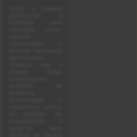
Ainda, o preparo
profissional é
essencial para
minimizar riscos,
prevenir
complicações e
alcançar resultados
harmoniosos.
“Estética não é
simples. Exige
conhecimento
profundo de
anatomia,
farmacologia e
experiência clínica.
Ao escolher um
procedimento, o
paciente deve
verificar se haverá