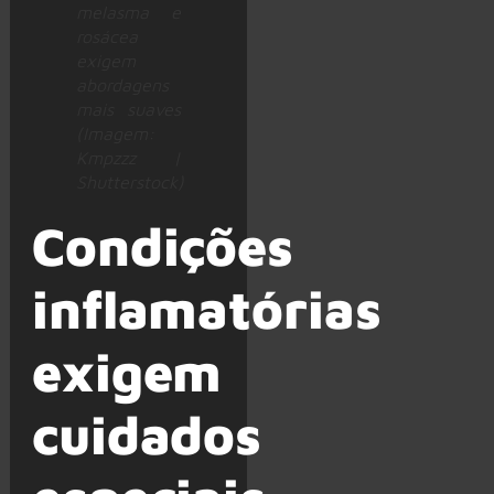
melasma e
rosácea
exigem
abordagens
mais suaves
(Imagem:
Kmpzzz |
Shutterstock)
Condições
inflamatórias
exigem
cuidados