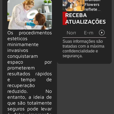
2026
do GHOST
Flowers
e KORN
reflete
RECEBA
sobre o
futuro e
ATUALIZAÇÕES
levanta
possibilida
Os procedimentos
de de
estéticos
deixar os
Suas informações são
palcos
minimamente
tratadas com a máxima
invasivos
confidencialidade e
conquistaram
segurança.
espaço por
prometerem
resultados rápidos
e tempo de
recuperação
reduzido. No
entanto, a ideia de
que são totalmente
seguros pode levar