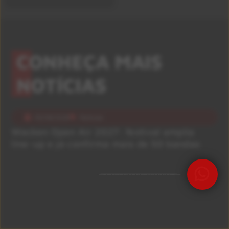
CONHEÇA MAIS
NOTÍCIAS
05/08/2026
Notícias
Wacken Open Air 2027: festival amplia
line-up e já confirma mais de 50 bandas
Precisa de Ajuda?