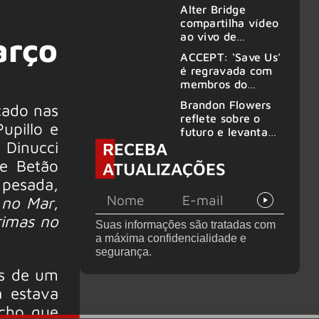
Alter Bridge
compartilha vídeo
ao vivo de
arço
“Fortress” gravada
ACCEPT: ‘Save Us’
no Rock am Ring
é regravada com
2026
membros do
GHOST e KORN
Brandon Flowers
çado nas
reflete sobre o
upillo e
futuro e levanta
 Dinucci
RECEBA
possibilidade de
deixar os palcos
 e Betão
ATUALIZAÇÕES
 pesada,
 no Mar
,
rimas no
Suas informações são tratadas com
a máxima confidencialidade e
segurança.
es de um
 estava
cho que