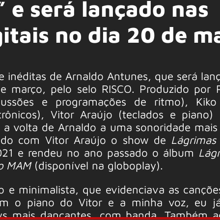
e será lançado nas
itais no dia 20 de m
 inéditas de Arnaldo Antunes, que será lan
de março, pelo selo RISCO. Produzido por P
cussões e programações de ritmo), Kiko
etrônicos), Vitor Araújo (teclados e piano)
ta a volta de Arnaldo a uma sonoridade mais
ando com Vitor Araújo o show de
Lágrimas
021 e rendeu no ano passado o álbum
Lág
no MAM
(disponível na globoplay).
o e minimalista, que evidenciava as cançõ
m o piano do Vitor e a minha voz, eu já
ws mais dançantes, com banda. Também a