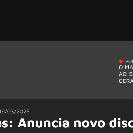
AC/
O MA
AO B
GER
19/03/2025
s: Anuncia novo dis