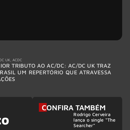
DC UK
,
ACDC
"Break
IOR TRIBUTO AO AC/DC: AC/DC UK TRAZ
MEGAD
RASIL UM REPERTÓRIO QUE ATRAVESSA
TURNÊ
AÇÕES
CONFIRA TAMBÉM
Rodrigo Cerveira
co
lança o single “The
Searcher”