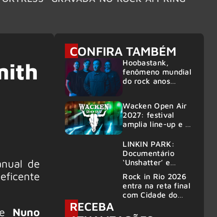
6
CONFIRA TAMBÉM
Hoobastank,
mith
fenômeno mundial
do rock anos
2000, volta ao
Brasil para 6
Wacken Open Air
shows
2027: festival
amplia line-up e já
confirma mais de
50 bandas
LINKIN PARK:
Documentário
anual de
‘Unshatter’ e
álbum ao vivo são
eficente
Rock in Rio 2026
anunciados
entra na reta final
com Cidade do
RECEBA
Rock em
e
Nuno
montagem