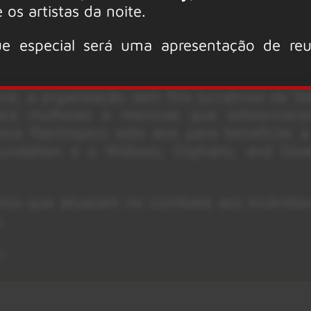
os artistas da noite.
e especial será uma apresentação de re
nd, a organização sem fins lucrativos de S
para mulheres e meninas que sobreviver
ce filantrópico este ano para beneficiar a
oundation e o Widows, Orphans, and Disa
iros que atuaram no combate aos incêndio
.
r:
Los Angeles suportou com esses incên
música tem poderes de cura e esperamos tr