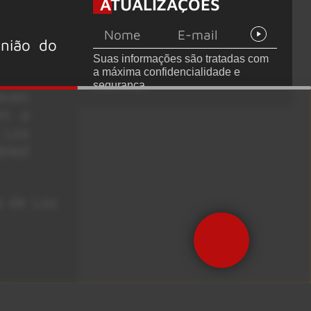
ATUALIZAÇÕES
acelerada e line-
up completo
confirmado
união do
Suas informações são tratadas com
a máxima confidencialidade e
segurança.
teven
am a
 Los
bled
s de Los
dios
azer