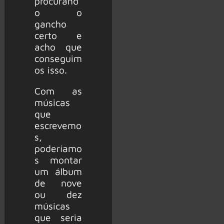
procurand
o o
gancho
certo e
acho que
conseguim
os isso.
Com as
músicas
que
escrevemo
s,
poderíamo
s montar
um álbum
de nove
ou dez
músicas
que seria