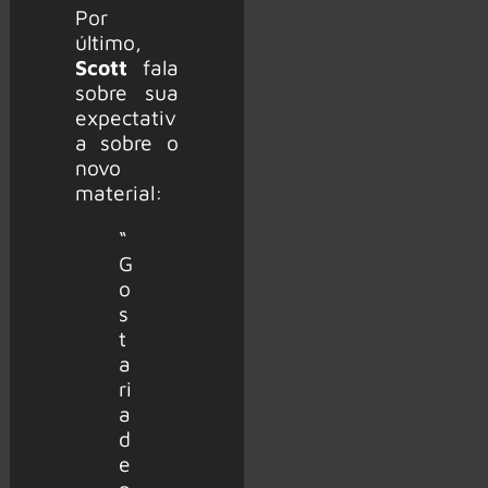
Por
último,
Scott
fala
sobre sua
expectativ
a sobre o
novo
material:
“
G
o
s
t
a
ri
a
d
e