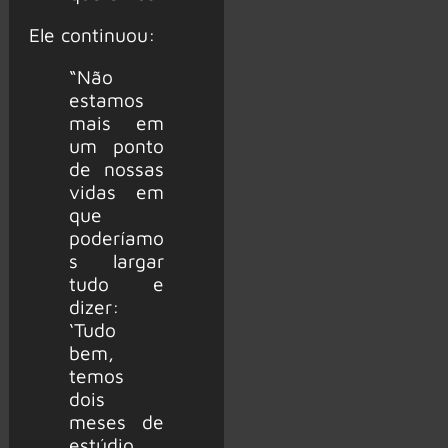
Ele continuou:
“Não
estamos
mais em
um ponto
de nossas
vidas em
que
poderíamo
s largar
tudo e
dizer:
‘Tudo
bem,
temos
dois
meses de
estúdio.