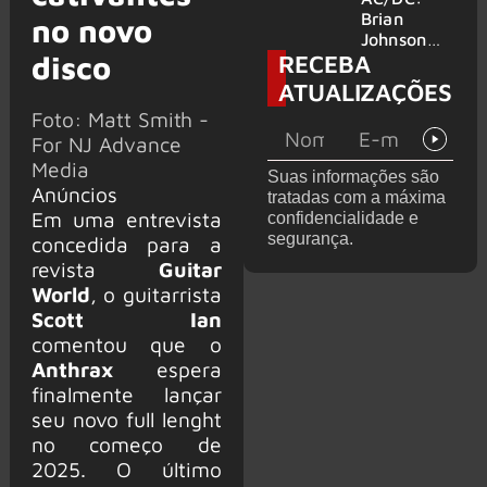
no Wacken
do Bon
Brian
no novo
2027
Jovi com o
Johnson
RECEBA
supergrupo
disco
quase é
Kings of
atingido
ATUALIZAÇÕES
Chaos nos
por canhão
Foto: Matt Smith -
Estados
em show
Unidos
For NJ Advance
Media
Suas informações são
Anúncios
tratadas com a máxima
Em uma entrevista
confidencialidade e
segurança.
concedida para a
revista
Guitar
World
, o guitarrista
Scott Ian
comentou que o
Anthrax
espera
finalmente lançar
seu novo full lenght
no começo de
2025. O último