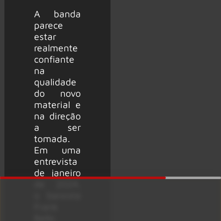
A banda
parece
estar
realmente
confiante
na
qualidade
do novo
material e
na direção
a ser
tomada.
Em uma
entrevista
de janeiro
de 2024,
o baixista
Frank
Bello