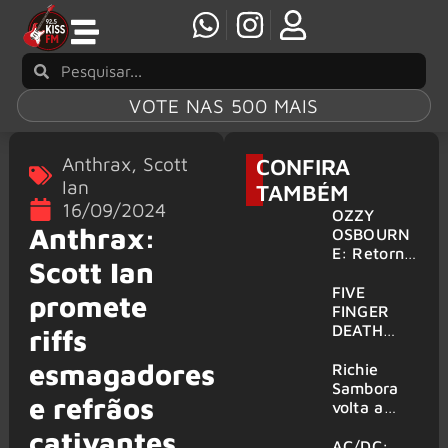
VOTE NAS 500 MAIS
Anthrax
,
Scott
CONFIRA
Ian
TAMBÉM
16/09/2024
OZZY
Anthrax:
OSBOURN
E: Retorno
Scott Ian
do Ozzfest
em 2027 é
FIVE
promete
confirmad
FINGER
o por
DEATH
riffs
Sharon
PUNCH,
esmagadores
HELLOWE
Richie
EN:
Sambora
e refrãos
Gigantes
volta a
são
tocar
cativantes
anunciados
clássicos
AC/DC: