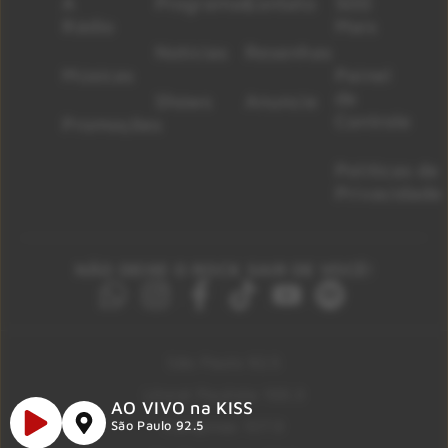
A
Programas
Contato
500
Rádio
Mais
Notícias
Resenhas
Músicas
Painel
de
Shows
Anuncie
Controle
Promoções
Políticas de
Privacidade
NÃO DEIXE O ROCK SAIR DE VOCÊ!
São Paulo 92.5
Litoral Paulista 100.3
AO VIVO na KISS
Campinas 107.9
São Paulo 92.5