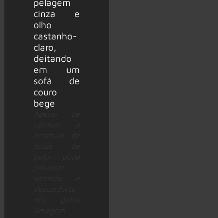
Apesar de
comum, o
acúmulo de
bolas de
pelo pode
provocar
vômitos e
desconforto
nos gatos
(Imagem: