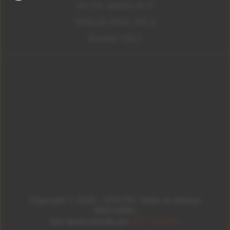
Rio De Janeiro 92.9
Ribeirão Preto 105.3
Brasília 106.7
Copyright © 2026 – KISS FM. Todos os direitos
reservados.
ID7 Studio
Site desenvolvido por