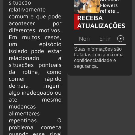
situação
2026
do GHOST
Flowers
relativamente
e KORN
reflete
comum e que pode
RECEBA
sobre o
futuro e
acontecer por
ATUALIZAÇÕES
levanta
diferentes motivos.
possibilida
Em muitos casos,
de de
um episódio
deixar os
Suas informações são
isolado pode estar
palcos
tratadas com a máxima
relacionado a
confidencialidade e
situações pontuais
segurança.
da rotina, como
comer rápido
demais, ingerir
algo inadequado ou
até mesmo
mudanças
alimentares
repentinas. O
problema começa
quando esse sinal