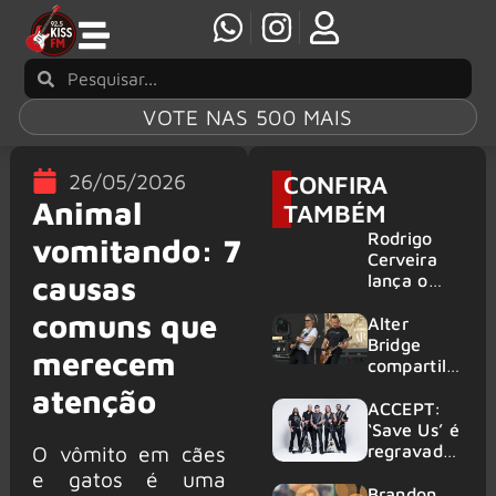
VOTE NAS 500 MAIS
26/05/2026
CONFIRA
Animal
TAMBÉM
Rodrigo
vomitando: 7
Cerveira
causas
lança o
single “The
comuns que
Searcher”
Alter
Bridge
merecem
compartilh
a vídeo ao
atenção
vivo de
ACCEPT:
“Fortress”
‘Save Us’ é
gravada
regravada
O vômito em cães
no Rock
com
e gatos é uma
am Ring
membros
Brandon