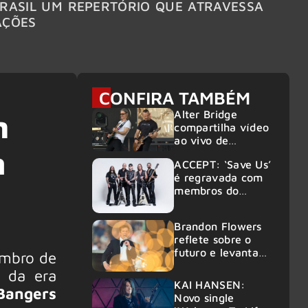
RASIL UM REPERTÓRIO QUE ATRAVESSA
TURNÊ
AÇÕES
CONFIRA TAMBÉM
Alter Bridge
m
compartilha vídeo
ao vivo de
n
“Fortress” gravada
ACCEPT: ‘Save Us’
no Rock am Ring
é regravada com
2026
membros do
GHOST e KORN
Brandon Flowers
reflete sobre o
futuro e levanta
embro de
possibilidade de
o da era
deixar os palcos
KAI HANSEN:
Bangers
Novo single