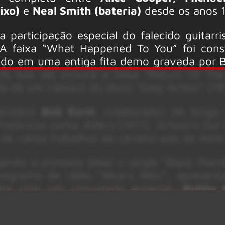
ixo)
e
Neal Smith (bateria)
desde os anos 
participação especial do falecido guitarr
A faixa “What Happened To You” foi cons
trado em uma antiga fita demo gravada por 
o box set incluirá a faixa “Return Of The
 de um clássico do disco “Easy Action” (19
lendário
Bob Ezrin
, colaborador de longa
 históricos como
Killers
(1971),
School’s Out
de vários trabalhos da carreira solo de Alice
 sendo a primeira delas o single “Black Mam
rograma de rádio “Alice’s Attic”, apresent
conta com um convidado especial:
Robby 
 Doors
.