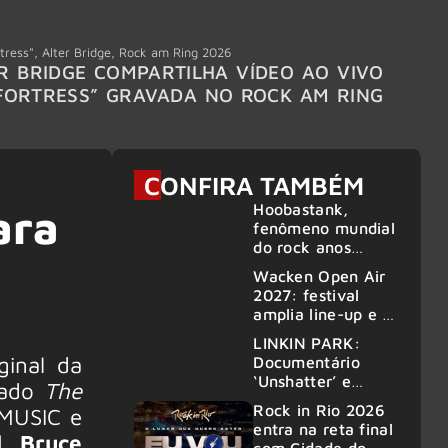
tress"
,
Alter Bridge
,
Rock am Ring 2026
Accept
R BRIDGE COMPARTILHA VÍDEO AO VIVO
ACCE
FORTRESS” GRAVADA NO ROCK AM RING
MEMBR
6
CONFIRA TAMBÉM
Hoobastank,
ara
fenômeno mundial
do rock anos
2000, volta ao
Wacken Open Air
Brasil para 6
2027: festival
shows
amplia line-up e já
confirma mais de
LINKIN PARK:
50 bandas
ginal da
Documentário
‘Unshatter’ e
lado
The
álbum ao vivo são
Rock in Rio 2026
rMUSIC e
anunciados
entra na reta final
l Bruce