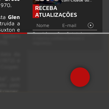
com Cidade do
1970.
Rock em
RECEBA
montagem
ATUALIZAÇÕES
acelerada e line-
ista
Glen
up completo
truída a
confirmado
Buxton e
Suas informações são tratadas com
 Spiders
a máxima confidencialidade e
70).
segurança.
 data da
(1972) e
 Cooper.
ba”, que
ado pelo
Krieger
,