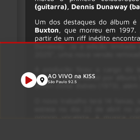
(guitarra), Dennis Dunaway (ba
Um dos destaques do álbum é a 
Buxton
, que morreu em 1997. 
partir de um riff inédito encon
Dunaway. Já a edição limitada d
2025”, uma nova versão remixada
A produção ficou a cargo do 
AO VIVO na KISS
banda e responsável por álbuns
São Paulo 92.5
Billion Dollar Babies
(1973), além 
O novo trabalho terá 14 faixas,
estreia no dia 22 de abril no p
próprio vocalista. A música 
guitarrista da lendária banda
The