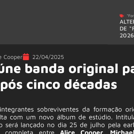
"For
ALTE
DE “
202
e Cooper
22/04/2025
úne banda original p
após cinco décadas
ntegrantes sobreviventes da formação ori
lta com um novo álbum de estúdio. Intitu
co será lançado no dia 25 de julho pela ea
ão completa entre
Alice Cooper, Michae