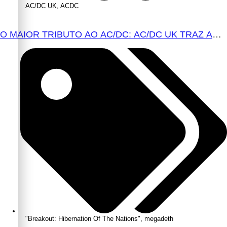
AC/DC UK
,
ACDC
O MAIOR TRIBUTO AO AC/DC: AC/DC UK TRAZ AO
BRASIL UM REPERTÓRIO QUE ATRAVESSA
GERAÇÕES
"Breakout: Hibernation Of The Nations"
,
megadeth