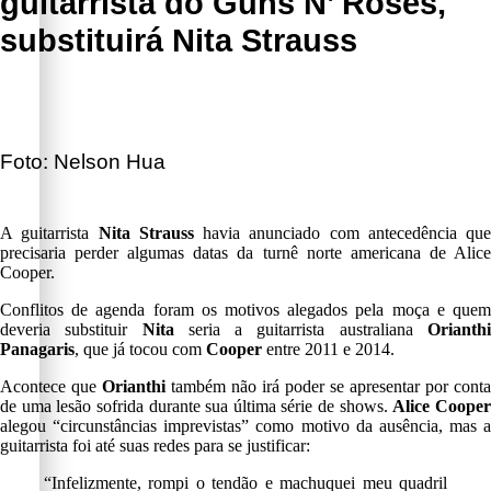
guitarrista do Guns N’ Roses,
substituirá Nita Strauss
Foto: Nelson Hua
A guitarrista
Nita Strauss
havia anunciado com antecedência que
precisaria perder algumas datas da turnê norte americana de Alice
Cooper.
Conflitos de agenda foram os motivos alegados pela moça e quem
deveria substituir
Nita
seria a guitarrista australiana
Orianth
Panagaris
, que já tocou com
Cooper
entre 2011 e 2014.
Acontece que
Orianthi
também não irá poder se apresentar por conta
de uma lesão sofrida durante sua última série de shows.
Alice Coope
alegou “circunstâncias imprevistas” como motivo da ausência, mas a
guitarrista foi até suas redes para se justificar:
“Infelizmente, rompi o tendão e machuquei meu quadril