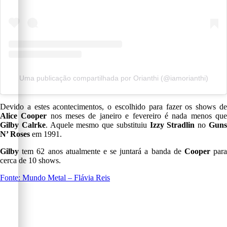
Uma publicação compartilhada por Orianthi (@iamorianthi)
Devido a estes acontecimentos, o escolhido para fazer os shows de
Alice Cooper
nos meses de janeiro e fevereiro é nada menos qu
Gilby Calrke
. Aquele mesmo que substituiu
Izzy Stradlin
no
Gun
N’ Roses
em 1991.
Gilby
tem 62 anos atualmente e se juntará a banda de
Cooper
par
cerca de 10 shows.
Fonte: Mundo Metal – Flávia Reis