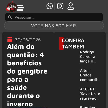
VOTE NAS 500 MAIS
30/06/2026
CONFIRA
Além do
TAMBÉM
Rodrigo
quentão: 4
Cerveira
benefícios
lança o
single “The
do gengibre
Searcher”
Alter
Bridge
para a
compartilh
a vídeo ao
saúde
vivo de
ACCEPT:
“Fortress”
‘Save Us’ é
durante o
gravada
regravada
inverno
no Rock
com
am Ring
membros
Brandon