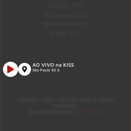
Campinas 107.9
Rio De Janeiro 92.9
Ribeirão Preto 105.3
Brasília 106.7
AO VIVO na KISS
São Paulo 92.5
Copyright © 2026 – KISS FM. Todos os direitos
reservados.
ID7 Studio
Site desenvolvido por