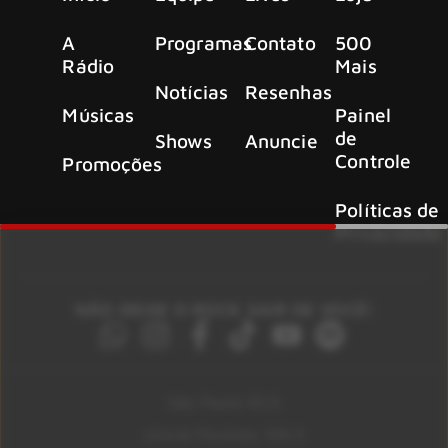
A
Programas
Contato
500
Rádio
Mais
Notícias
Resenhas
Músicas
Painel
de
Shows
Anuncie
Controle
Promoções
Políticas de
Privacidade
NÃO DEIXE O ROCK SAIR DE VOCÊ!
São Paulo 92.5
Litoral Paulista 100.3