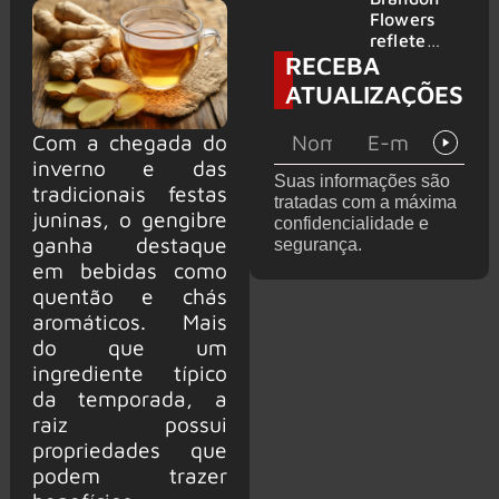
2026
do GHOST
Flowers
e KORN
reflete
RECEBA
sobre o
futuro e
ATUALIZAÇÕES
levanta
possibilida
Com a chegada do
de de
inverno e das
deixar os
Suas informações são
palcos
tradicionais festas
tratadas com a máxima
juninas, o gengibre
confidencialidade e
ganha destaque
segurança.
em bebidas como
quentão e chás
aromáticos. Mais
do que um
ingrediente típico
da temporada, a
raiz possui
propriedades que
podem trazer