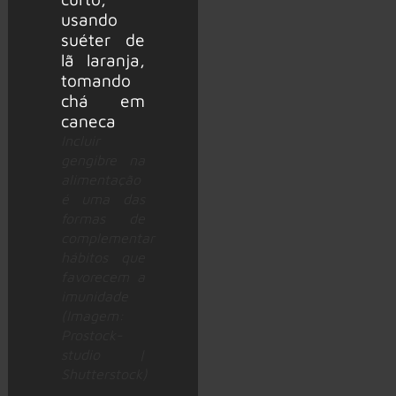
Incluir
gengibre na
alimentação
é uma das
formas de
complementar
hábitos que
favorecem a
imunidade
(Imagem:
Prostock-
studio |
Shutterstock)