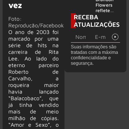
vez
2026
do GHOST
Flowers
e KORN
reflete
RECEBA
sobre o
Foto:
futuro e
ATUALIZAÇÕES
Reprodução/Facebook
levanta
O ano de 2003 foi
possibilida
de de
marcado por uma
deixar os
série de hits na
Suas informações são
palcos
carreira de Rita
tratadas com a máxima
Lee. Ao lado do
confidencialidade e
segurança.
eterno parceiro
Roberto de
Carvalho, a
roqueira maior
havia lançado
“Balacobaco”, que
já tinha vendido
mais de meio
milhão de cópias.
“Amor e Sexo”, o