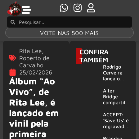
VOTE NAS 500 MAIS
Rita Lee
,
CONFIRA
Roberto de
TAMBÉM
Carvalho
Rodrigo
25/02/2026
Cerveira
lança o
Álbum “Ao
single “The
Vivo”, de
Searcher”
Alter
Bridge
Rita Lee, é
compartilh
a vídeo ao
lançado em
vivo de
ACCEPT:
“Fortress”
‘Save Us’ é
vinil pela
gravada
regravada
primeira
no Rock
com
am Ring
membros
Brandon