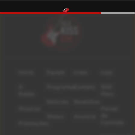
Início
Equipe
Lives
Loja
A
Programas
Contato
500
Rádio
Mais
Notícias
Resenhas
Músicas
Painel
de
Shows
Anuncie
Controle
Promoções