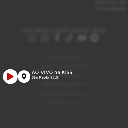
Políticas de
Privacidade
NÃO DEIXE O ROCK SAIR DE VOCÊ!
São Paulo 92.5
Litoral Paulista 100.3
AO VIVO na KISS
Campinas 107.9
São Paulo 92.5
Rio De Janeiro 92.9
Ribeirão Preto 105.3
Brasília 106.7