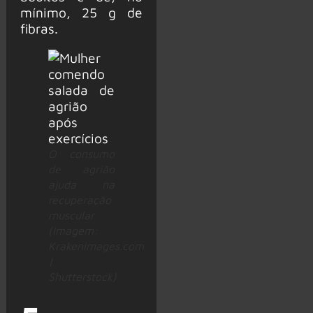
mínimo, 25 g de
fibras.
O consumo
de agrião
ajuda na
recuperação
muscular
(Imagem:
Krakenimages.com
|
Shutterstock)