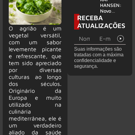
levanta
HANSEN:
possibilida
Novo
RECEBA
de de
single
deixar os
‘Welcome
ATUALIZAÇÕES
O agrião é um
palcos
To Life’ é
lançado
vegetal versátil,
com um sabor
levemente picante
Suas informações são
tratadas com a máxima
e refrescante, que
confidencialidade e
tem sido apreciado
segurança.
por diversas
culturas ao longo
dos séculos.
Originário da
Europa e muito
utilizado na
culinária
mediterrânea, ele é
um verdadeiro
aliado da saúde