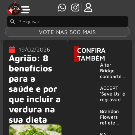
VOTE NAS 500 MAIS
19/02/2026
CONFIRA
Agrião: 8
TAMBÉM
Alter
benefícios
Bridge
para a
compartilh
a vídeo ao
saúde e por
vivo de
ACCEPT:
“Fortress”
‘Save Us’ é
que incluir a
gravada
regravada
no Rock
com
verdura na
am Ring
membros
Brandon
2026
do GHOST
Flowers
sua dieta
e KORN
reflete
sobre o
futuro e
KAI