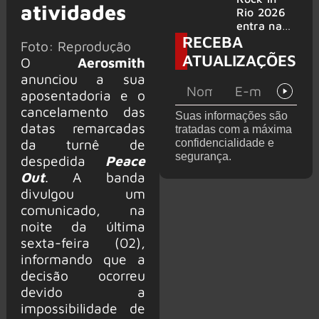
atividades
bandas
e álbum ao
Rio 2026
vivo são
entra na
RECEBA
anunciados
reta final
Foto: Reprodução
com
ATUALIZAÇÕES
O
Aerosmith
Cidade do
anunciou a sua
Rock em
montagem
aposentadoria e o
acelerada
cancelamento das
Suas informações são
e line-up
datas remarcadas
tratadas com a máxima
completo
da turnê de
confidencialidade e
confirmad
segurança.
despedida
Peace
o
Out
. A banda
divulgou um
comunicado, na
noite da última
sexta-feira (02),
informando que a
decisão ocorreu
devido a
impossibilidade de