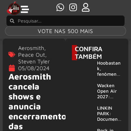
VOTE NAS 500 MAIS
Aerosmith
,
CONFIRA
Peace Out
,
TAMBÉM
Steven Tyler
Hoobastan
05/08/2024
k,
fenômeno
Aerosmith
mundial do
cancela
rock anos
Wacken
2000,
Open Air
shows e
volta ao
2027:
Brasil para
festival
anuncia
6 shows
amplia
LINKIN
line-up e
PARK:
encerramento
já
Document
das
confirma
ário
mais de 50
‘Unshatter’
Rock in