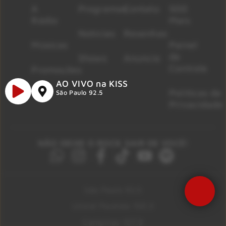
A
Programas
Contato
500
Rádio
Mais
Notícias
Resenhas
Músicas
Painel
de
Shows
Anuncie
Controle
Promoções
AO VIVO na KISS
Políticas de
São Paulo 92.5
Privacidade
NÃO DEIXE O ROCK SAIR DE VOCÊ!
São Paulo 92.5
Litoral Paulista 100.3
Campinas 107.9