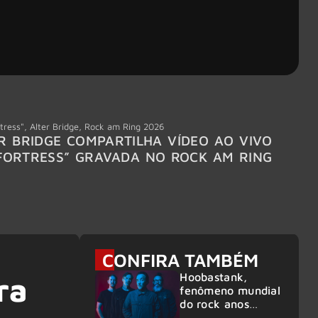
tress"
,
Alter Bridge
,
Rock am Ring 2026
Accept
R BRIDGE COMPARTILHA VÍDEO AO VIVO
ACCE
FORTRESS” GRAVADA NO ROCK AM RING
MEMBR
6
CONFIRA TAMBÉM
Hoobastank,
ra
fenômeno mundial
do rock anos
2000, volta ao