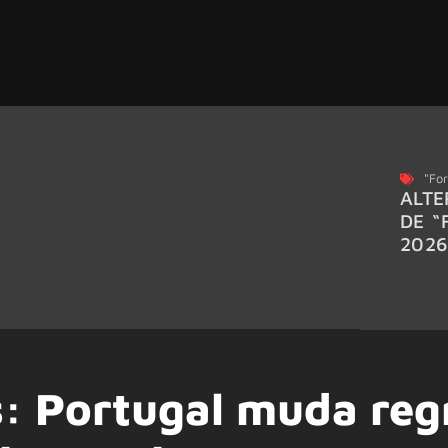
"For
ALTE
DE “
202
s: Portugal muda reg