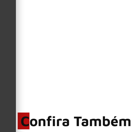
A capa do single (uma cena do videoclipe) traduz a essência v
referências contemporâneas.
Mesmo Que Ninguém Te Veja
, 
Fonte: CABELLO PRODUÇÕES – Eduardo “Cabello” Bergamini
Confira Também