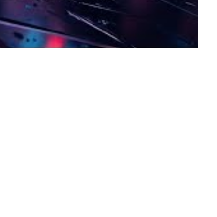
xpectativas”. Ele compartilha: “Quando vimos o resultado
é um vídeo para se conectar e refletir”.
anda, frisa que essa é uma das produções mais ousadas da
xperiência ser ainda mais intensa”.
da mais especial, reforçando a atemporalidade da
s, sempre evoluindo e expandindo suas conexões no cenário
runo (Cachorro Grande) e Carlinhos Carneiro (Bidê ou Balde)
de inovação e a autenticidade que fazem dos Acústicos &
por: Diego Lopes (baixo), Alexandre Móica (guitarra) e
o ideal para a mensagem de resiliência e superação que