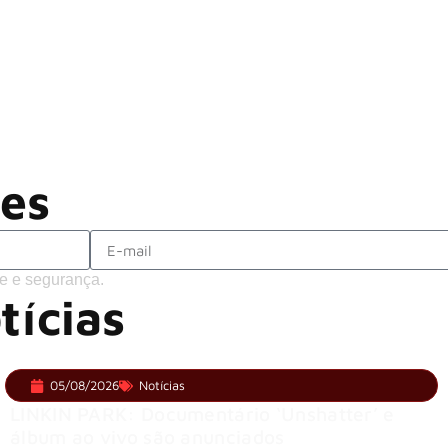
Rodrigo Cerveira lança o single “The 
Alter Bridge compartilha vídeo ao vi
ACCEPT: ‘Save Us’ é regravada com
Brandon Flowers reflete sobre o futuro
ões
e e segurança.
tícias
05/08/2026
Notícias
LINKIN PARK: Documentário ‘Unshatter’ e
álbum ao vivo são anunciados