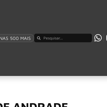
AO BRASIL UM REPERTÓRIO QUE ATRAVESSA GE
NAS 500 MAIS
4/11/2024
ados lançam o Video
a” com Tecnologia d
r
 DE ANDRADE