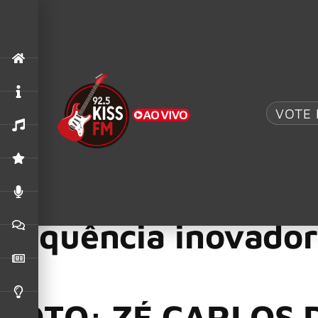
.
AC/DC UK
,
ACDC
O MAIOR TRIBUTO AO AC/DC: AC/DC UK TRAZ 
VOTE 
Acústicos & Valvulados
,
Mesmo Que Ninguém Te Veja
1
Acústicos & Valvul
Que Ninguém Te Vej
Sequência inovado
FOTO: ZÉ CARLOS