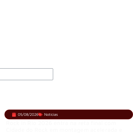
Searcher”
vo de “Fortress” gravada no Rock am Ring 2026
 membros do GHOST e KORN
 e levanta possibilidade de deixar os palcos
05/08/2026
Notícias
Rock in Rio 2026 entra na reta final com
Cidade do Rock em montagem acelerada e