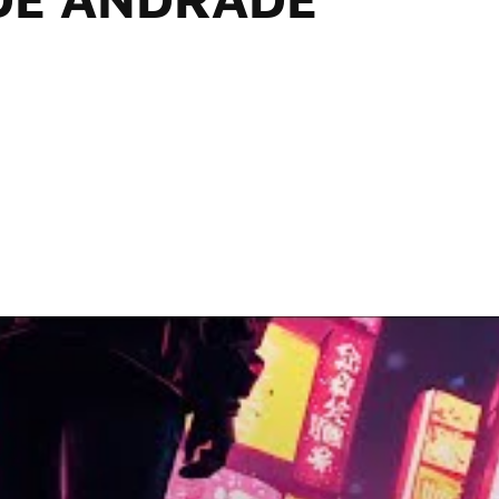
videoclipe de seu novo single, Mesmo Que Ninguém Te Veja, co
corporando o quinteto gaúcho em um plano sequência que dest
clipe de seu novo single, Mesmo Que Ninguém Te Veja, com par
ando o quinteto gaúcho em um plano sequência que destaca a 
eta de cores contrastantes e planos sequência que capturam
técnicos significativos. “A parte de lip sync e a construção d
r o resultado que queríamos”.