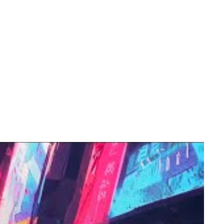
m participação especial de Egypcio (Tihuana). Dirigido por
aca a narrativa de superação e resiliência da música com o
ticipação especial de Egypcio (Tihuana). Dirigido por Trick
narrativa de superação e resiliência da música com o uso
 a energia e urgência da mensagem. O diretor e produtor da
os avatares dos músicos foram as etapas mais difíceis, visto