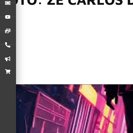
Anúncios
No último dia (06), a banda Acústicos & Valvulados lança o 
Trick Bernardi, o clipe aposta em um visual tecnológico, in
uso criativo de inteligência artificial.
No videoclipe, a banda Acústicos & Valvulados lança o video
Bernardi, o clipe aposta em um visual tecnológico, incorpor
criativo de inteligência artificial.
A banda optou por uma estética visual intensa, com uma pal
obra, Trick Bernardi, explica que o uso da IA trouxe desafios 
que foi necessário combinar várias ferramentas para alcança