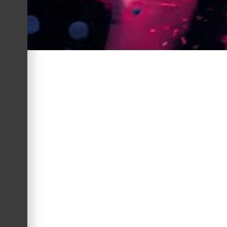
Para o baterista Paulo James, a experiência de ver a música
final, sentimos que a IA trouxe algo único. As cenas capturam
O vocalista da Acústicos & Valvulados, Rafael Malenotti, qu
carreira. “Estar num projeto assim, em que cada detalhe foi
A participação especial de Egypcio, vocalista da banda Tih
composição em uma colaboração que ressalta a habilidade do
do rock nacional.
Não é a primeira vez que a banda colabora com nomes de pes
nas faixas Fim de Tarde com Você, Ao Vivo e a Cores, e Pra 
Valvulados uma referência sólida no rock do Rio Grande do Su
Além de Paulo James na bateria e Rafael Malenotti nos vocai
Daniel Mossmann (guitarra). Cada um dos integrantes trouxe
permeia o single.