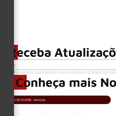
Receba Atualizaç
Suas informações são tratadas com a máxima confidencialidad
Conheça mais No
05/08/2026
Notícias
Wacken Open Air 2027: festival amplia line-
up e já confirma mais de 50 bandas