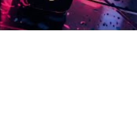
 se transformar em imagens foi “surpreendente e acima das e
 visualmente a luta e a resiliência de que falamos na letra – 
e também é a voz de muitos dos sentimentos e histórias da b
 pensado para potencializar a mensagem da música, só faz a e
uana em
Mesmo Que Ninguém Te Veja
, torna o lançamento ain
s Acústicos & Valvulados em se reinventar ao longo dos ano
o: entre 2021 e 2022, eles uniram forças com Frejat, Beto B
Mim, respectivamente. O novo lançamento reforça o espírito 
l.
s e violão, a banda Acústicos & Valvulados ainda é composta 
 sua marca e energia para o vídeo, compondo o pano de fund