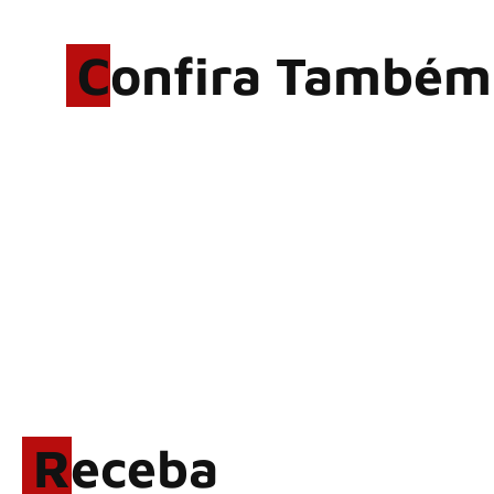
Confira Também
Alter Bridge compartilha
vídeo ao vivo de “Fortress”
gravada no Rock am Ring
2026
ACCEPT: ‘Save Us’ é
regravada com membros do
GHOST e KORN
Brandon Flowers reflete
sobre o futuro e levanta
possibilidade de deixar os
palcos
KAI HANSEN: Novo single
‘Welcome To Life’ é lançado
Receba