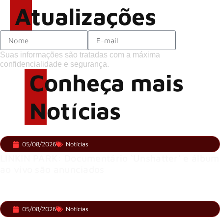
Atualizações
Suas informações são tratadas com a máxima
confidencialidade e segurança.
Conheça mais
Notícias
05/08/2026
Notícias
LINKIN PARK: Documentário ‘Unshatter’ e álbum
ao vivo são anunciados
05/08/2026
Notícias