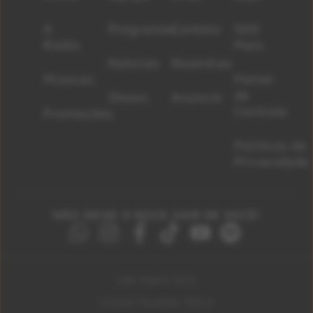
A
Programas
Contato
500
Rádio
Mais
Notícias
Resenhas
Músicas
Painel
de
Shows
Anuncie
Controle
Promoções
Políticas de
Privacidade
NÃO DEIXE O ROCK SAIR DE VOCÊ!
São Paulo 92.5
Litoral Paulista 100.3