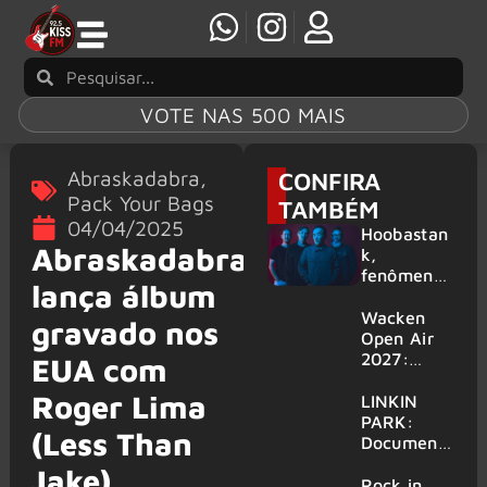
VOTE NAS 500 MAIS
Abraskadabra
,
CONFIRA
Pack Your Bags
TAMBÉM
04/04/2025
Hoobastan
Abraskadabra
k,
fenômeno
lança álbum
mundial do
rock anos
Wacken
gravado nos
2000,
Open Air
volta ao
2027:
EUA com
Brasil para
festival
Roger Lima
6 shows
amplia
LINKIN
line-up e
PARK:
(Less Than
já
Document
confirma
ário
Jake)
mais de 50
‘Unshatter’
Rock in