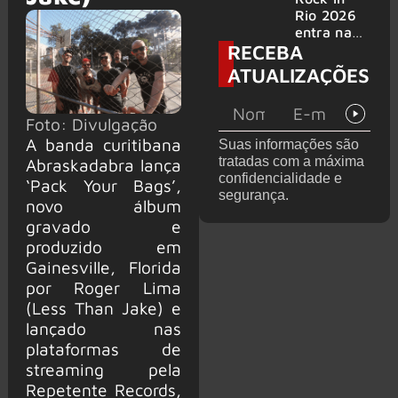
bandas
e álbum ao
Rio 2026
vivo são
entra na
RECEBA
anunciados
reta final
com
ATUALIZAÇÕES
Cidade do
Rock em
montagem
Foto: Divulgação
acelerada
A banda curitibana
Suas informações são
e line-up
tratadas com a máxima
Abraskadabra lança
completo
confidencialidade e
‘Pack Your Bags’,
confirmad
segurança.
o
novo álbum
gravado e
produzido em
Gainesville, Florida
por Roger Lima
(Less Than Jake) e
lançado nas
plataformas de
streaming pela
Repetente Records,