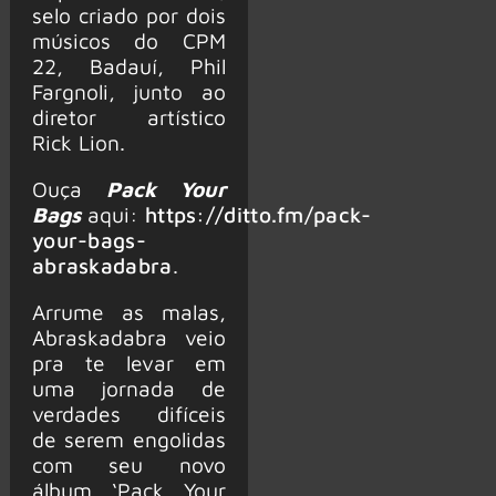
selo criado por dois
músicos do CPM
22, Badauí, Phil
Fargnoli, junto ao
diretor artístico
Rick Lion.
Ouça
Pack Your
Bags
aqui:
https://ditto.fm/pack-
your-bags-
abraskadabra
.
Arrume as malas,
Abraskadabra veio
pra te levar em
uma jornada de
verdades difíceis
de serem engolidas
com seu novo
álbum ‘Pack Your