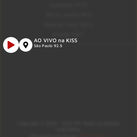
Campinas 107.9
Rio De Janeiro 92.9
Ribeirão Preto 105.3
Brasília 106.7
AO VIVO na KISS
São Paulo 92.5
Copyright © 2026 – KISS FM. Todos os direitos
reservados.
ID7 Studio
Site desenvolvido por