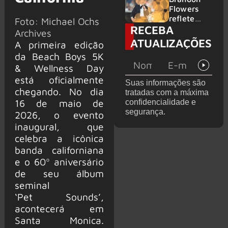
2026
do GHOST
Flowers
e KORN
reflete
Foto: Michael Ochs
RECEBA
sobre o
Archives
futuro e
ATUALIZAÇÕES
A primeira edição
levanta
da Beach Boys 5K
possibilida
de de
& Wellness Day
deixar os
está oficialmente
Suas informações são
palcos
chegando. No dia
tratadas com a máxima
16 de maio de
confidencialidade e
segurança.
2026, o evento
inaugural, que
celebra a icônica
banda californiana
e o 60º aniversário
de seu álbum
seminal
‘Pet Sounds’,
acontecerá em
Santa Monica.