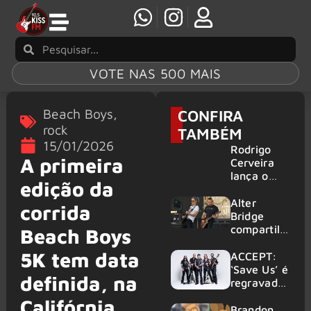
VOTE NAS 500 MAIS
Beach Boys
,
CONFIRA
rock
TAMBÉM
15/01/2026
Rodrigo
A primeira
Cerveira
lança o
edição da
single “The
Searcher”
Alter
corrida
Bridge
compartilh
Beach Boys
a vídeo ao
5K tem data
vivo de
ACCEPT:
“Fortress”
‘Save Us’ é
definida, na
gravada
regravada
no Rock
com
Califórnia
am Ring
membros
Brandon