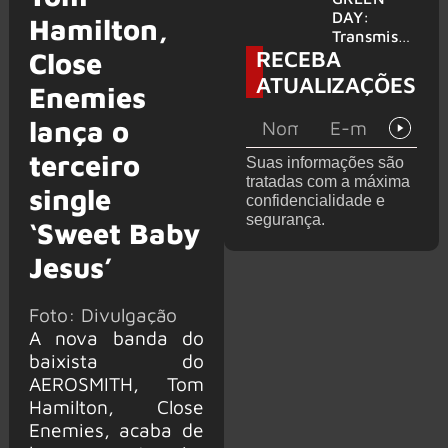
para
DAY:
Hamilton,
provável
Transmissã
RECEBA
filme
o 24 horas
Close
‘Green Day
ATUALIZAÇÕES
Enemies
TV’ é
lançada no
lança o
YouTube
terceiro
Suas informações são
tratadas com a máxima
single
confidencialidade e
segurança.
‘Sweet Baby
Jesus’
Foto: Divulgação
A nova banda do
baixista do
AEROSMITH, Tom
Hamilton, Close
Enemies, acaba de