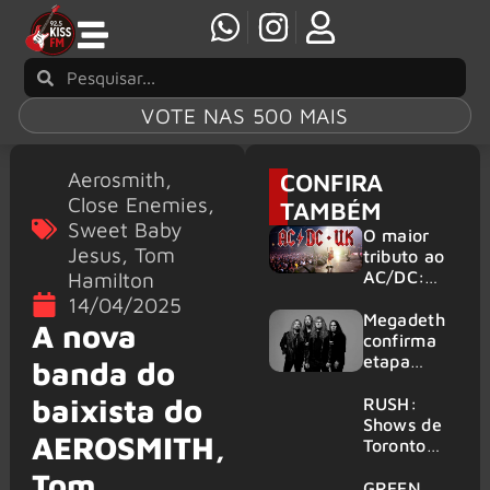
VOTE NAS 500 MAIS
Aerosmith
,
CONFIRA
Close Enemies
,
TAMBÉM
Sweet Baby
O maior
Jesus
,
Tom
tributo ao
Hamilton
AC/DC:
AC/DC UK
14/04/2025
traz ao
Megadeth
A nova
Brasil um
confirma
repertório
etapa
banda do
que
europeia
atravessa
baixista do
da turnê
RUSH:
gerações
de
Shows de
AEROSMITH,
despedida
Toronto
para 2027
serão
Tom
filmados
GREEN