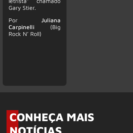
letrista” chamado
Gary Stier.
Por
Juliana
Carpinelli
(Big
Rock N’ Roll)
CONHEÇA MAIS
NOTÍCIAS