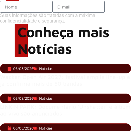
Suas informações são tratadas com a máxima
confidencialidade e segurança.
Conheça mais
Notícias
05/08/2026
Notícias
Wacken Open Air 2027: festival amplia line-up e
já confirma mais de 50 bandas
05/08/2026
Notícias
LINKIN PARK: Documentário ‘Unshatter’ e álbum
ao vivo são anunciados
05/08/2026
Notícias