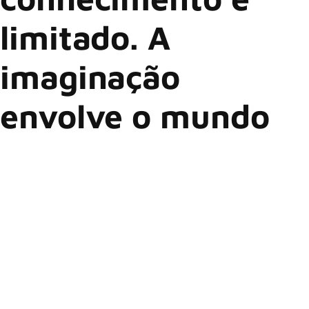
limitado. A
imaginação
envolve o mundo
“A imaginação é mais importante que o conhecimento. O
conhecimento é limitado. A imaginação envolve o mundo”.
Dita em uma entrevista à revista The Saturday Evening Post,
em 1929, esta é uma das citações mais famosas de Albert
Einstein. Não é à toa que a frase costuma ser compartilhada
em posts reflexivos nas redes sociais e até utilizada como
referência em redações de vestibulares. O problema é que
nem sempre ela é interpretada da maneira correta.
Em alguns contextos, a imaginação acaba sendo colocada