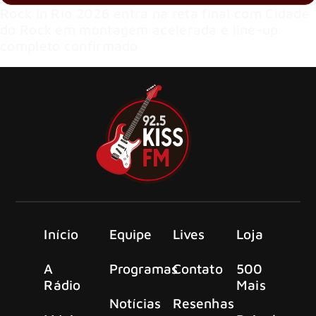
Rock in Rio 2026 entra na reta final com Cidade
do Rock em montagem acelerada e line-up
completo confirmado
Início
Equipe
Lives
Loja
A
Programas
Contato
500
Rádio
Mais
Notícias
Resenhas