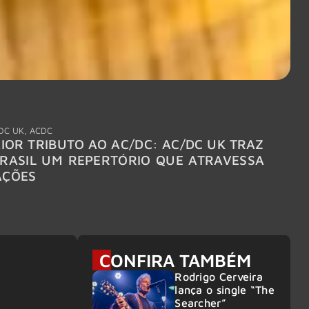
DC UK
,
ACDC
"Break
IOR TRIBUTO AO AC/DC: AC/DC UK TRAZ
MEGAD
RASIL UM REPERTÓRIO QUE ATRAVESSA
TURNÊ
AÇÕES
CONFIRA TAMBÉM
Rodrigo Cerveira
lança o single “The
Searcher”