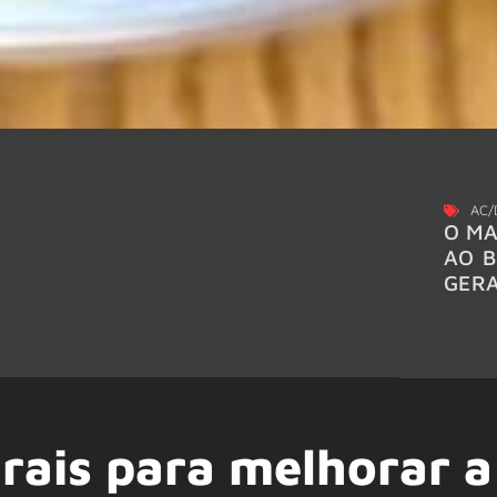
AC/
O MA
AO B
GER
rais para melhorar a