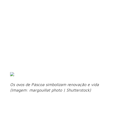
perseguição.
4. Procissões e
celebrações
Em várias partes do mundo, especialmente em países de
maioria católica, são realizadas procissões religiosas. Essas
marchas solenes muitas vezes recriam os eventos da Paixão
de Cristo, com pessoas desempenhando papéis de Jesus,
seus discípulos, soldados romanos e outros personagens
bíblicos.
Os ovos de Páscoa simbolizam renovação e vida
(Imagem: margouillat photo | Shutterstock)
5. Simbologia dos