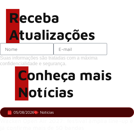
sobre o futuro e levanta
possibilidade de deixar os
Receba
palcos
Atualizações
Suas informações são tratadas com a máxima
confidencialidade e segurança.
Conheça mais
Notícias
05/08/2026
Notícias
Wacken Open Air 2027: festival amplia line-up e
já confirma mais de 50 bandas