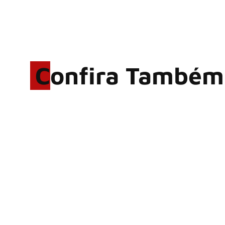
Confira Também
Rodrigo Cerveira lança o
single “The Searcher”
Alter Bridge compartilha
vídeo ao vivo de “Fortress”
gravada no Rock am Ring
2026
ACCEPT: ‘Save Us’ é
regravada com membros do
GHOST e KORN
Brandon Flowers reflete