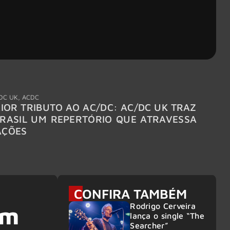
DC UK
,
ACDC
"Break
IOR TRIBUTO AO AC/DC: AC/DC UK TRAZ
MEGAD
RASIL UM REPERTÓRIO QUE ATRAVESSA
TURNÊ
AÇÕES
CONFIRA TAMBÉM
Rodrigo Cerveira
em
lança o single “The
Searcher”