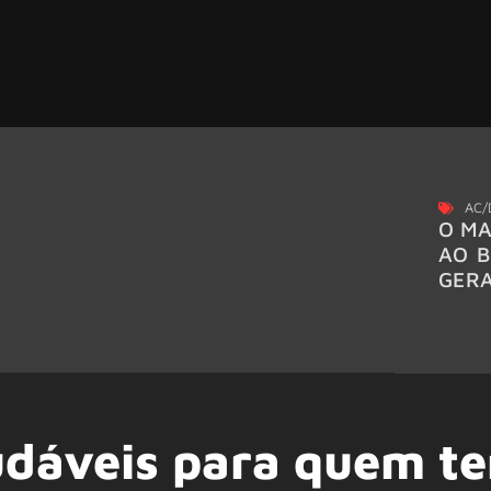
AC/
O MA
AO B
GER
udáveis para quem t