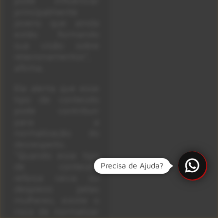
pode influenciar
principalmente
jovens que ainda
estão formando
sua visão sobre
relacionamentos”,
afirma.
Ela alerta que esse
tipo de conteúdo
pode contribuir
para a
normalização do
desrespeito.
“Quando esse tipo
de conteúdo
Precisa de Ajuda?
reforça raiva ou
desprezo pelas
mulheres, existe o
risco de normalizar