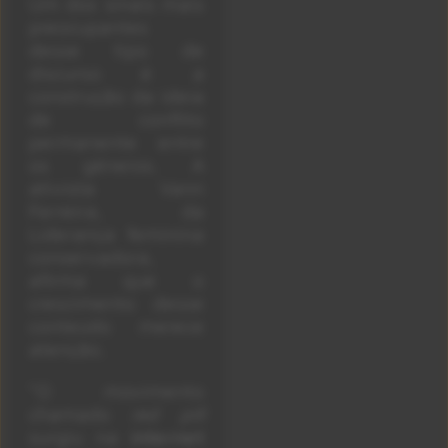
Um dos sinais mais
preocupantes
desse tipo de
discurso é a
construção da ideia
de conflito
permanente entre
os gêneros. A
ativista Vann
Ferreira, da
Liderança feminina
conservadora,
afirma que o
crescimento desse
conteúdo merece
atenção.
“O movimento
chamado
red pill
surgiu na
internet