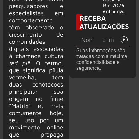
bandas
e álbum ao
pesquisadores e
Rio 2026
vivo são
entra na
especialistas em
RECEBA
anunciados
reta final
comportamento
com
ATUALIZAÇÕES
têm observado o
Cidade do
crescimento de
Rock em
montagem
comunidades
acelerada
digitais associadas
Suas informações são
e line-up
à chamada cultura
tratadas com a máxima
completo
red pill
. O termo,
confidencialidade e
confirmad
segurança.
que significa pílula
o
vermelha, tem
duas conotações
principais: sua
origem no filme
“Matrix” e, mais
comumente hoje,
seu uso por um
movimento online
que propaga