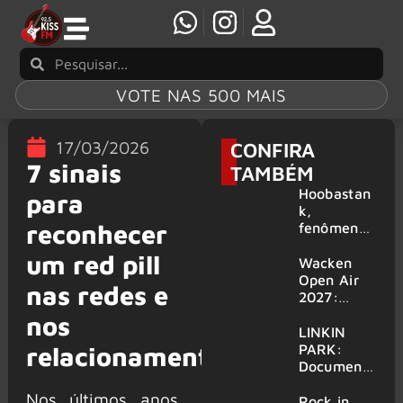
VOTE NAS 500 MAIS
17/03/2026
CONFIRA
7 sinais
TAMBÉM
Hoobastan
para
k,
reconhecer
fenômeno
mundial do
um red pill
rock anos
Wacken
2000,
Open Air
nas redes e
volta ao
2027:
Brasil para
festival
nos
6 shows
amplia
LINKIN
line-up e
PARK:
relacionamentos
já
Document
confirma
ário
Nos últimos anos,
mais de 50
‘Unshatter’
Rock in