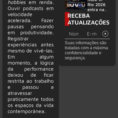
hobbies
em renda.
bandas
e álbum ao
Rio 2026
Ouvir podcasts em
vivo são
entra na
velocidade
RECEBA
anunciados
reta final
com
acelerada. Fazer
ATUALIZAÇÕES
Cidade do
pausas pensando
Rock em
em produtividade.
montagem
Registrar
acelerada
Suas informações são
experiências antes
e line-up
tratadas com a máxima
completo
mesmo de vivê-las.
confidencialidade e
confirmad
Em algum
segurança.
o
momento, a lógica
da performance
deixou de ficar
restrita ao trabalho
e passou a
atravessar
praticamente todos
os espaços da vida
contemporânea.