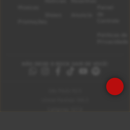
Notícias
Resenhas
Músicas
Painel
de
Shows
Anuncie
Controle
Promoções
Políticas de
Privacidade
NÃO DEIXE O ROCK SAIR DE VOCÊ!
São Paulo 92.5
Litoral Paulista 100.3
Campinas 107.9
Rio De Janeiro 92.9
Ribeirão Preto 105.3