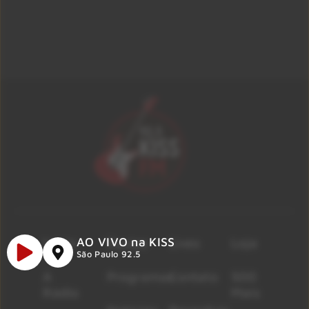
Início
Equipe
Lives
Loja
AO VIVO na KISS
São Paulo 92.5
A
Programas
Contato
500
Rádio
Mais