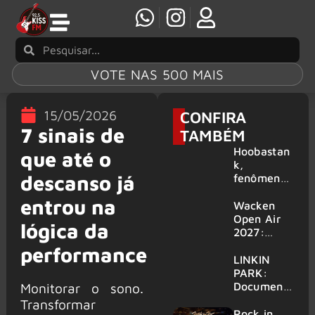
VOTE NAS 500 MAIS
15/05/2026
CONFIRA
7 sinais de
TAMBÉM
Hoobastan
que até o
k,
descanso já
fenômeno
mundial do
entrou na
rock anos
Wacken
2000,
Open Air
lógica da
volta ao
2027:
Brasil para
festival
performance
6 shows
amplia
LINKIN
line-up e
PARK:
já
Document
Monitorar o sono.
confirma
ário
Transformar
mais de 50
‘Unshatter’
Rock in