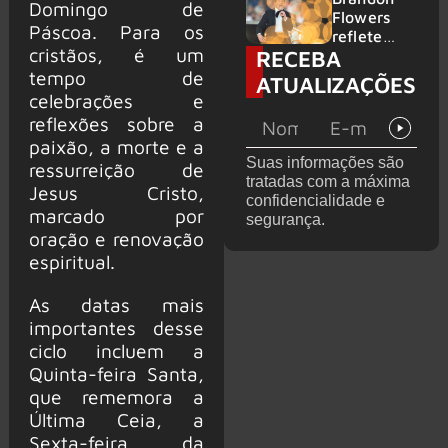
Domingo de
2026
do GHOST
Flowers
Páscoa. Para os
e KORN
reflete
cristãos, é um
RECEBA
sobre o
futuro e
tempo de
ATUALIZAÇÕES
levanta
celebrações e
possibilida
reflexões sobre a
de de
paixão, a morte e a
deixar os
Suas informações são
ressurreição de
palcos
tratadas com a máxima
Jesus Cristo,
confidencialidade e
marcado por
segurança.
oração e renovação
espiritual.
As datas mais
importantes desse
ciclo incluem a
Quinta-feira Santa,
que rememora a
Última Ceia, a
Sexta-feira da