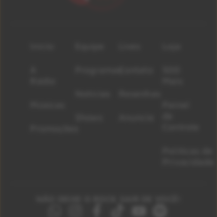
Início
Equipe
Lives
Loja
A
Programas
Contato
500
Rádio
Mais
Notícias
Resenhas
Músicas
Painel
de
Shows
Anuncie
Controle
Promoções
Políticas de
Privacidade
NÃO DEIXE O ROCK SAIR DE VOCÊ!