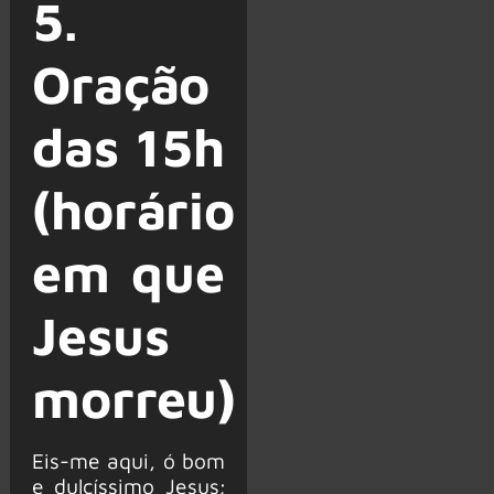
5.
Oração
das 15h
(horário
em que
Jesus
morreu)
Eis-me aqui, ó bom
e dulcíssimo Jesus;