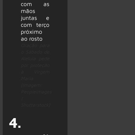
Oração para
o Sábado de
Aleluia pede
por proteção
à Virgem
Maria
(Imagem:
PeopleImages
|
Shutterstock)
4.