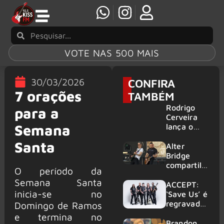
VOTE NAS 500 MAIS
30/03/2026
CONFIRA
7 orações
TAMBÉM
Rodrigo
para a
Cerveira
Semana
lança o
single “The
Santa
Searcher”
Alter
Bridge
compartilh
O período da
a vídeo ao
Semana Santa
vivo de
ACCEPT:
inicia-se no
“Fortress”
‘Save Us’ é
gravada
regravada
Domingo de Ramos
no Rock
com
e termina no
am Ring
membros
Brandon