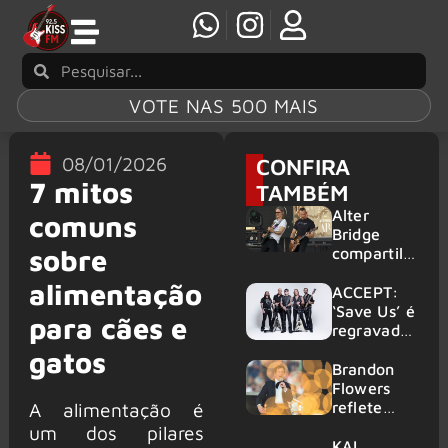
VOTE NAS 500 MAIS
08/01/2026
CONFIRA
7 mitos
TAMBÉM
Alter
comuns
Bridge
sobre
compartilh
a vídeo ao
alimentação
vivo de
ACCEPT:
“Fortress”
‘Save Us’ é
para cães e
gravada
regravada
no Rock
com
gatos
am Ring
membros
Brandon
2026
do GHOST
Flowers
e KORN
reflete
A alimentação é
sobre o
um dos pilares
futuro e
KAI