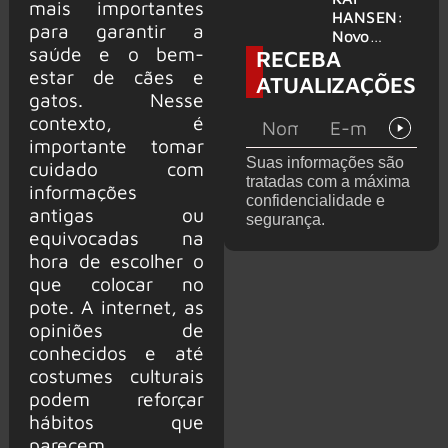
mais importantes
levanta
HANSEN:
para garantir a
possibilida
Novo
saúde e o bem-
RECEBA
de de
single
deixar os
‘Welcome
estar de cães e
ATUALIZAÇÕES
palcos
To Life’ é
gatos. Nesse
lançado
contexto, é
importante tomar
Suas informações são
cuidado com
tratadas com a máxima
informações
confidencialidade e
antigas ou
segurança.
equivocadas na
hora de escolher o
que colocar no
pote. A internet, as
opiniões de
conhecidos e até
costumes culturais
podem reforçar
hábitos que
parecem