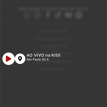
NÃO DEIXE O ROCK SAIR DE VOCÊ!
São Paulo 92.5
Litoral Paulista 100.3
Campinas 107.9
Rio De Janeiro 92.9
AO VIVO na KISS
São Paulo 92.5
Ribeirão Preto 105.3
Brasília 106.7