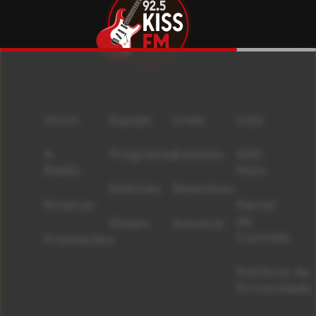
Início
Equipe
Lives
Loja
A
Programas
Contato
500
Rádio
Mais
Notícias
Resenhas
Músicas
Painel
de
Shows
Anuncie
Controle
Promoções
Políticas de
Privacidade