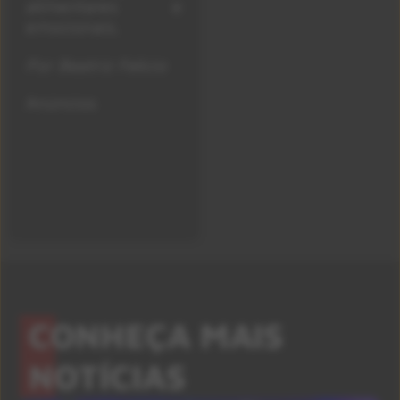
alimentares e
emocionais.
Por Beatriz Felicio
Anúncios
CONHEÇA MAIS
NOTÍCIAS