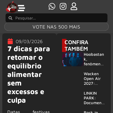
VOTE NAS 500 MAIS
09/03/2026
CONFIRA
7 dicas para
TAMBÉM
Hoobastan
retomar o
k,
equilíbrio
fenômeno
mundial do
alimentar
rock anos
Wacken
2000,
Open Air
sem
volta ao
2027:
Brasil para
festival
excessos e
6 shows
amplia
LINKIN
line-up e
PARK:
culpa
já
Document
confirma
ário
Datas festivas,
mais de 50
‘Unshatter’
Rock in