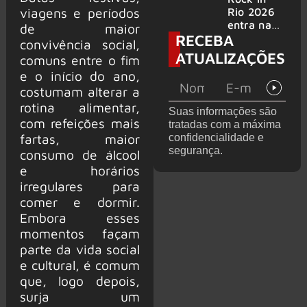
bandas
e álbum ao
viagens e períodos
Rio 2026
vivo são
entra na
de maior
RECEBA
anunciados
reta final
convivência social,
com
ATUALIZAÇÕES
comuns entre o fim
Cidade do
e o início do ano,
Rock em
montagem
costumam alterar a
acelerada
rotina alimentar,
Suas informações são
e line-up
com refeições mais
tratadas com a máxima
completo
fartas, maior
confidencialidade e
confirmad
segurança.
consumo de álcool
o
e horários
irregulares para
comer e dormir.
Embora esses
momentos façam
parte da vida social
e cultural, é comum
que, logo depois,
surja um