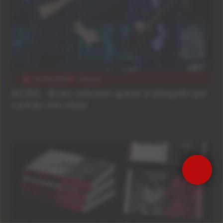
04/08/2026
Notícias
AC/DC: Brian Johnson quase é atingido por
canhão em show
Precisa de Ajuda?