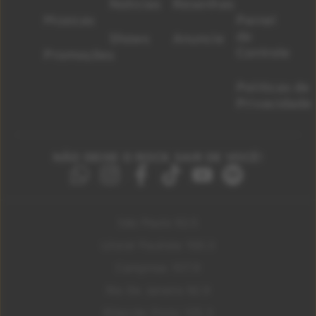
Notícias
Resenhas
Músicas
Painel
de
Shows
Anuncie
Controle
Promoções
Políticas de
Privacidade
NÃO DEIXE O ROCK SAIR DE VOCÊ!
São Paulo 92.5
Litoral Paulista 100.3
Campinas 107.9
Rio De Janeiro 92.9
Ribeirão Preto 105.3