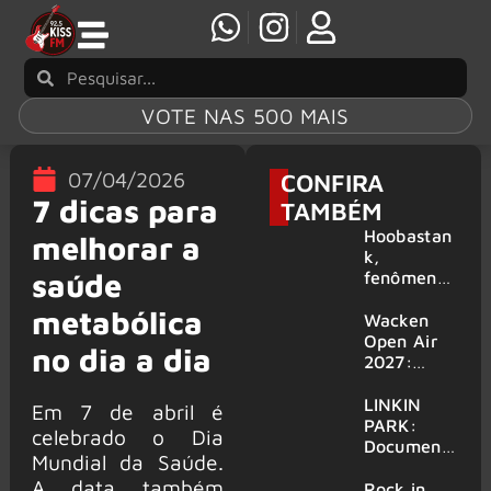
VOTE NAS 500 MAIS
07/04/2026
CONFIRA
7 dicas para
TAMBÉM
Hoobastan
melhorar a
k,
saúde
fenômeno
mundial do
metabólica
rock anos
Wacken
2000,
Open Air
no dia a dia
volta ao
2027:
Brasil para
festival
6 shows
amplia
LINKIN
Em 7 de abril é
line-up e
PARK:
celebrado o Dia
já
Document
Mundial da Saúde.
confirma
ário
A data também
mais de 50
‘Unshatter’
Rock in