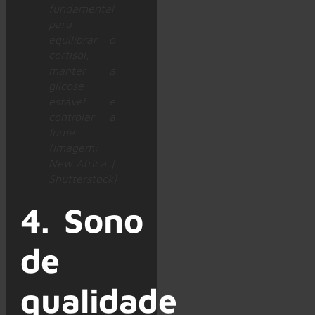
fundamental
para
equilibrar o
cortisol,
manter a
glicose
estável e
controlar a
fome
(Imagem:
New Africa |
Shutterstock)
4. Sono
de
qualidade