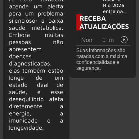
bandas
e álbum ao
Rio 2026
acende um alerta
vivo são
entra na
para um problema
RECEBA
anunciados
reta final
silencioso: a baixa
com
ATUALIZAÇÕES
saúde metabólica.
Cidade do
Embora muitas
Rock em
montagem
pessoas não
acelerada
apresentem
Suas informações são
e line-up
doenças
tratadas com a máxima
completo
confidencialidade e
diagnosticadas,
confirmad
segurança.
elas também estão
o
longe de um
estado ideal de
saúde, e esse
desequilíbrio afeta
diretamente a
energia, a
imunidade e a
longevidade.