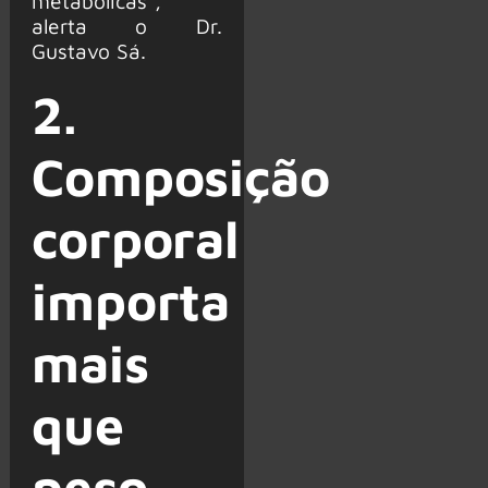
metabólicas”,
alerta o Dr.
Gustavo Sá.
2.
Composição
corporal
importa
mais
que
peso