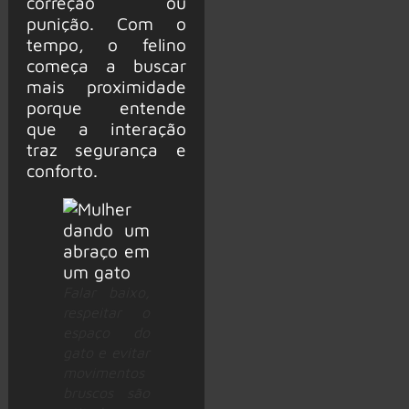
correção ou
punição. Com o
tempo, o felino
começa a buscar
mais proximidade
porque entende
que a interação
traz segurança e
conforto.
Falar baixo,
respeitar o
espaço do
gato e evitar
movimentos
bruscos são