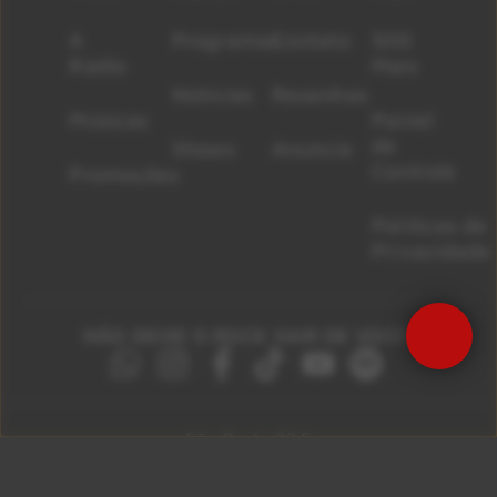
A
Programas
Contato
500
Rádio
Mais
Notícias
Resenhas
Músicas
Painel
de
Shows
Anuncie
Controle
Promoções
Políticas de
Privacidade
NÃO DEIXE O ROCK SAIR DE VOCÊ!
São Paulo 92.5
Litoral Paulista 100.3