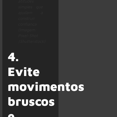
atitudes
simples que
ajudam a
construir
confiança
(Imagem:
Pixel-Shot
|Shutterstock)
4.
Evite
movimentos
bruscos
e