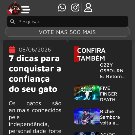
VOTE NAS 500 MAIS
08/06/2026
CONFIRA
7 dicas para
TAMBÉM
OZZY
conquistar a
OSBOURN
confiança
E: Retorno
do Ozzfest
do seu gato
em 2027 é
FIVE
confirmad
FINGER
o por
DEATH
Os gatos são
Sharon
PUNCH,
animais conhecidos
HELLOWE
Richie
pela
EN:
Sambora
Gigantes
volta a
independência,
são
tocar
personalidade forte
anunciados
clássicos
AC/DC: