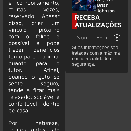
e comportamento,
no Wacken
do Bon
Brian
muitas vezes,
2027
Jovi com o
Johnson
reservado. Apesar
RECEBA
supergrupo
quase é
Kings of
atingido
disso, criar um
ATUALIZAÇÕES
Chaos nos
por canhão
vínculo próximo
Estados
em show
com o felino é
Unidos
possível e pode
Suas informações são
trazer benefícios
tratadas com a máxima
tanto para o animal
confidencialidade e
quanto para o
segurança.
tutor. Afinal,
quando o gato se
sente seguro,
tende a ficar mais
relaxado, sociável e
confortável dentro
de casa.
Por natureza,
muitos gatos são