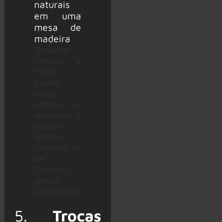
Temperos
naturais e
frescos
trazem
novos
sabores aos
alimentos e
ajudam a
diminuir o
consumo de
sal
(Imagem:
aboikis |
Shutterstock)
5.
Trocas