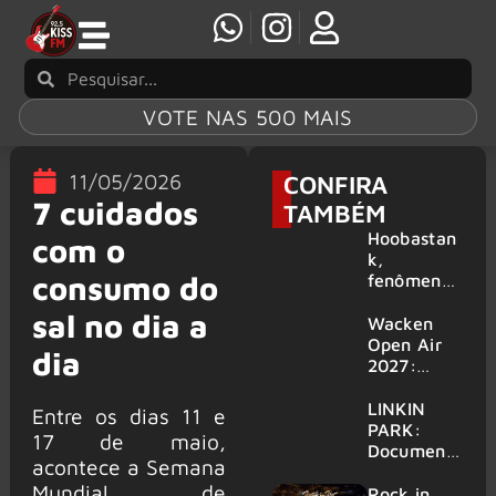
VOTE NAS 500 MAIS
11/05/2026
CONFIRA
7 cuidados
TAMBÉM
Hoobastan
com o
k,
consumo do
fenômeno
mundial do
sal no dia a
rock anos
Wacken
2000,
Open Air
dia
volta ao
2027:
Brasil para
festival
6 shows
amplia
LINKIN
Entre os dias 11 e
line-up e
PARK:
17 de maio,
já
Document
acontece a Semana
confirma
ário
Mundial de
mais de 50
‘Unshatter’
Rock in