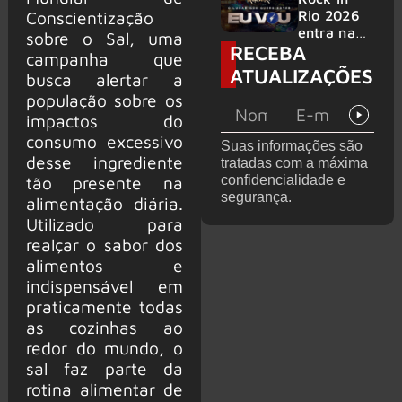
bandas
e álbum ao
Rio 2026
Conscientização
vivo são
entra na
sobre o Sal, uma
RECEBA
anunciados
reta final
campanha que
com
ATUALIZAÇÕES
busca alertar a
Cidade do
população sobre os
Rock em
montagem
impactos do
acelerada
consumo excessivo
Suas informações são
e line-up
desse ingrediente
tratadas com a máxima
completo
confidencialidade e
tão presente na
confirmad
segurança.
alimentação diária.
o
Utilizado para
realçar o sabor dos
alimentos e
indispensável em
praticamente todas
as cozinhas ao
redor do mundo, o
sal faz parte da
rotina alimentar de