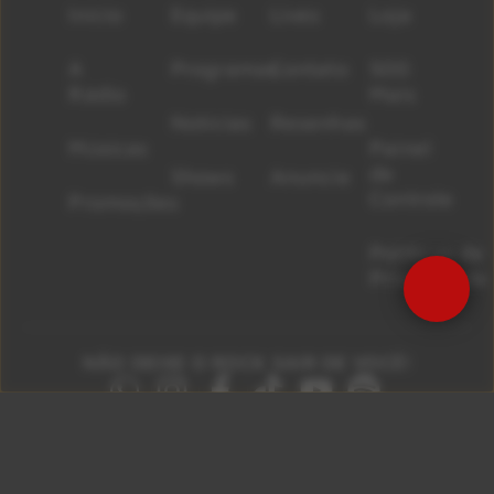
Início
Equipe
Lives
Loja
A
Programas
Contato
500
Rádio
Mais
Notícias
Resenhas
Músicas
Painel
de
Shows
Anuncie
Controle
Promoções
Políticas de
Privacidade
Precisa de Ajuda?
NÃO DEIXE O ROCK SAIR DE VOCÊ!
São Paulo 92.5