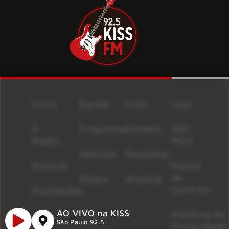
Início
Equipe
Lives
Loja
A
Programas
Contato
500
Rádio
Mais
Notícias
Resenhas
Músicas
Painel
de
Shows
Anuncie
Controle
Promoções
AO VIVO na KISS
Políticas de
São Paulo 92.5
Privacidade