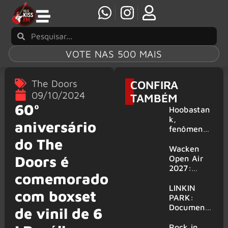
VOTE NAS 500 MAIS
The Doors
CONFIRA
09/10/2024
TAMBÉM
60º
Hoobastan
k,
aniversário
fenômeno
mundial do
do The
rock anos
Wacken
Doors é
2000,
Open Air
volta ao
2027:
comemorado
Brasil para
festival
6 shows
amplia
LINKIN
com boxset
line-up e
PARK:
já
Document
de vinil de 6
confirma
ário
mais de 50
‘Unshatter’
Rock in