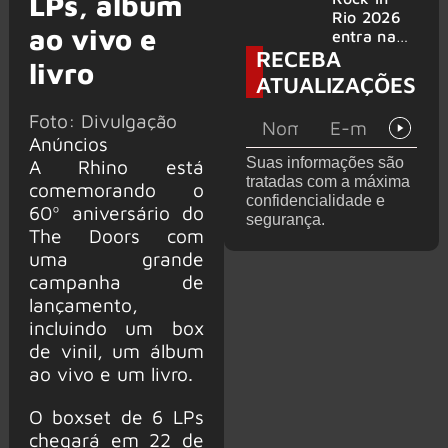
LPs, álbum
bandas
e álbum ao
Rio 2026
ao vivo e
vivo são
entra na
RECEBA
anunciados
reta final
livro
com
ATUALIZAÇÕES
Cidade do
Rock em
Foto: Divulgação
montagem
Anúncios
acelerada
Suas informações são
A Rhino está
e line-up
tratadas com a máxima
comemorando o
completo
confidencialidade e
confirmad
60º aniversário do
segurança.
o
The Doors com
uma grande
campanha de
lançamento,
incluindo um box
de vinil, um álbum
ao vivo e um livro.
O boxset de 6 LPs
chegará em 22 de