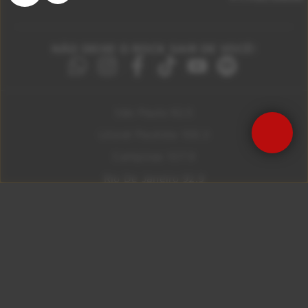
NÃO DEIXE O ROCK SAIR DE VOCÊ!
São Paulo 92.5
Litoral Paulista 100.3
Campinas 107.9
Rio De Janeiro 92.9
Ribeirão Preto 105.3
Brasília 106.7