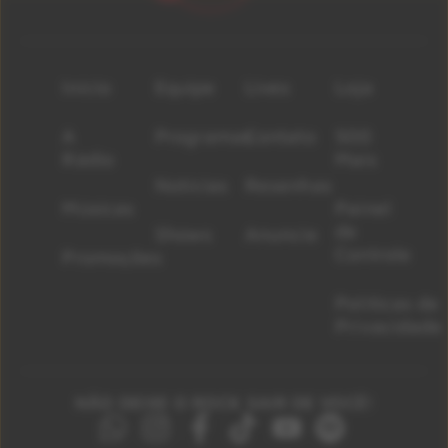
Início
Equipe
Lives
Loja
A
Programas
Contato
500
Rádio
Mais
Notícias
Resenhas
Músicas
Painel
de
Shows
Anuncie
Controle
Promoções
Políticas de
Privacidade
NÃO DEIXE O ROCK SAIR DE VOCÊ!