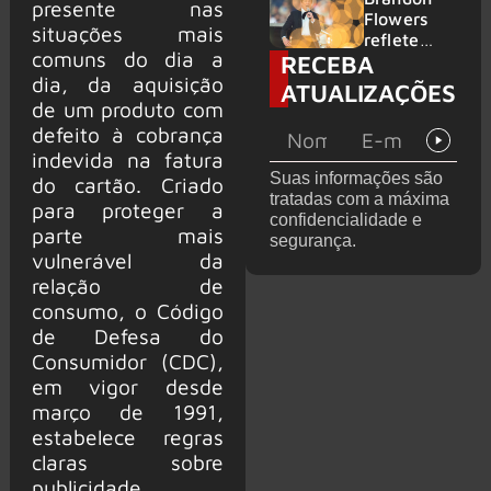
presente nas
2026
do GHOST
Flowers
situações mais
e KORN
reflete
comuns do dia a
RECEBA
sobre o
futuro e
dia, da aquisição
ATUALIZAÇÕES
levanta
de um produto com
possibilida
defeito à cobrança
de de
indevida na fatura
deixar os
Suas informações são
do cartão. Criado
palcos
tratadas com a máxima
para proteger a
confidencialidade e
parte mais
segurança.
vulnerável da
relação de
consumo, o Código
de Defesa do
Consumidor (CDC),
em vigor desde
março de 1991,
estabelece regras
claras sobre
publicidade,