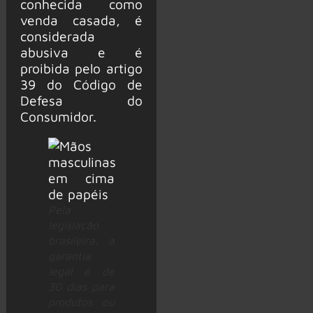
conhecida como
venda casada, é
considerada
abusiva e é
proibida pelo artigo
39 do Código de
Defesa do
Consumidor.
Pela
legislação
brasileira, a
garantia
legal é de
30 dias para
produtos ou