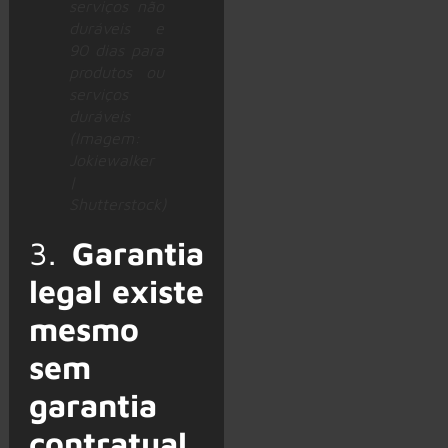
serviços não
duráveis e
90 dias para
produtos ou
serviços
duráveis
(Imagem:
Jokiewalker
|
Shutterstock)
3.
Garantia
legal existe
mesmo
sem
garantia
contratual