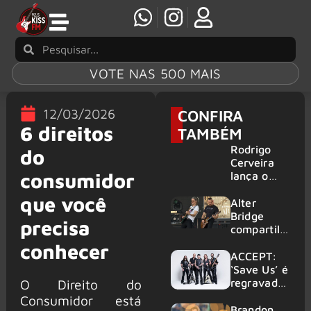
VOTE NAS 500 MAIS
12/03/2026
CONFIRA
6 direitos
TAMBÉM
Rodrigo
do
Cerveira
consumidor
lança o
single “The
que você
Searcher”
Alter
Bridge
precisa
compartilh
a vídeo ao
conhecer
vivo de
ACCEPT:
“Fortress”
‘Save Us’ é
gravada
regravada
O Direito do
no Rock
com
Consumidor está
am Ring
membros
Brandon