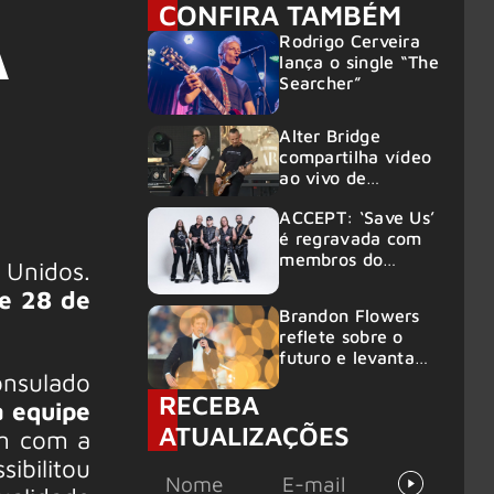
CONFIRA TAMBÉM
Rodrigo Cerveira
A
lança o single “The
Searcher”
Alter Bridge
compartilha vídeo
ao vivo de
“Fortress” gravada
ACCEPT: ‘Save Us’
no Rock am Ring
é regravada com
2026
membros do
 Unidos.
GHOST e KORN
e 28 de
Brandon Flowers
reflete sobre o
futuro e levanta
nsulado
possibilidade de
RECEBA
deixar os palcos
a equipe
ATUALIZAÇÕES
em com a
ibilitou