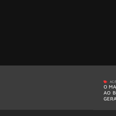
AC/
O MA
AO B
GER