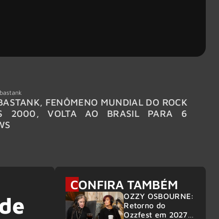
bastank
Wacken
ASTANK, FENÔMENO MUNDIAL DO ROCK
WACKE
S 2000, VOLTA AO BRASIL PARA 6
LINE-
WS
CONFIRA TAMBÉM
OZZY OSBOURNE:
 de
Retorno do
Ozzfest em 2027 é