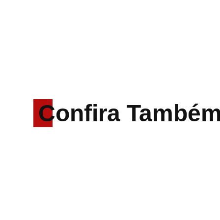
Confira També
Rodrigo Cerveira lança
o single “The Searcher”
Alter Bridge compartilha
vídeo ao vivo de