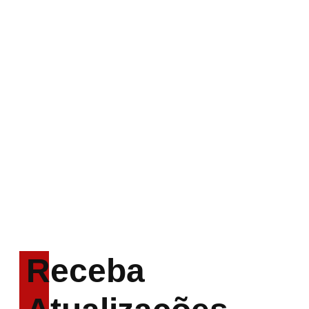
“Fortress” gravada no
Rock am Ring 2026
ACCEPT: ‘Save Us’ é
regravada com
membros do GHOST e
KORN
Brandon Flowers reflete
sobre o futuro e levanta
possibilidade de deixar
os palcos
Receba