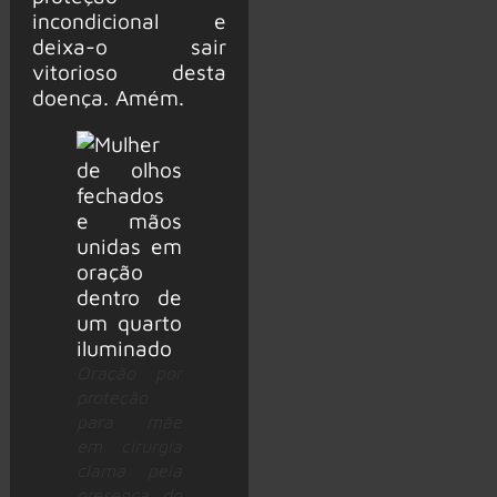
incondicional e
deixa-o sair
vitorioso desta
doença. Amém.
Oração por
proteção
para mãe
em cirurgia
clama pela
presença do