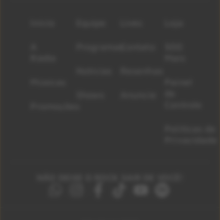
Início
Equipe
Lives
Loja
A
Programas
Contato
500
Rádio
Mais
Notícias
Resenhas
Músicas
Painel
de
Shows
Anuncie
Controle
Promoções
Políticas de
Privacidade
NÃO DEIXE O ROCK SAIR DE VOCÊ!