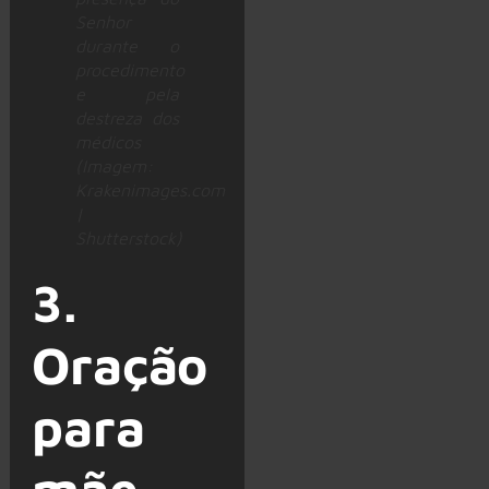
Senhor
durante o
procedimento
e pela
destreza dos
médicos
(Imagem:
Krakenimages.com
|
Shutterstock)
3.
Oração
para
mãe