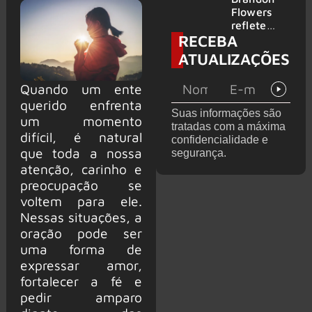
2026
do GHOST
Flowers
e KORN
reflete
RECEBA
sobre o
futuro e
ATUALIZAÇÕES
levanta
possibilida
Quando um ente
de de
querido enfrenta
deixar os
Suas informações são
palcos
um momento
tratadas com a máxima
difícil, é natural
confidencialidade e
que toda a nossa
segurança.
atenção, carinho e
preocupação se
voltem para ele.
Nessas situações, a
oração pode ser
uma forma de
expressar amor,
fortalecer a fé e
pedir amparo