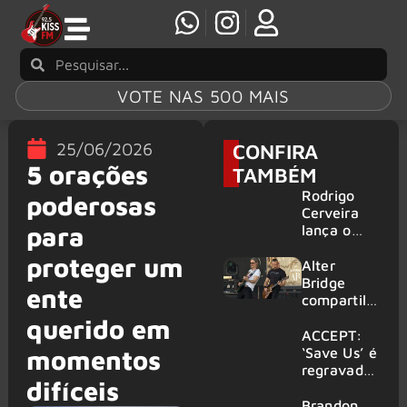
VOTE NAS 500 MAIS
25/06/2026
CONFIRA
5 orações
TAMBÉM
Rodrigo
poderosas
Cerveira
para
lança o
single “The
proteger um
Searcher”
Alter
Bridge
ente
compartilh
a vídeo ao
querido em
vivo de
ACCEPT:
“Fortress”
‘Save Us’ é
momentos
gravada
regravada
difíceis
no Rock
com
am Ring
membros
Brandon